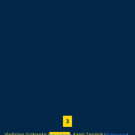
3
Vladislavs Gutkovskis
,
Kamil Zapolnik
(
Arka Gdynia
)
(
KS Nieciecza
)