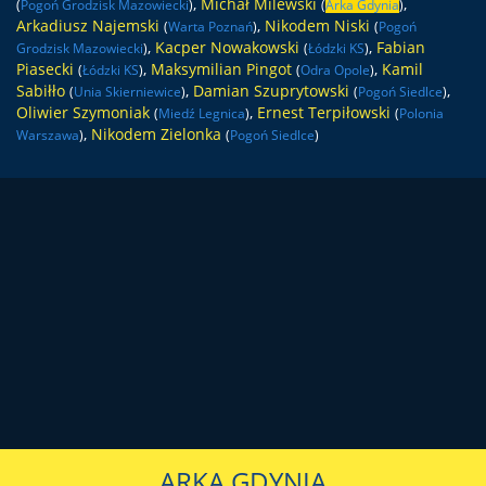
,
Michał Milewski
,
(
Pogoń Grodzisk Mazowiecki
)
(
Arka Gdynia
)
Arkadiusz Najemski
,
Nikodem Niski
(
Warta Poznań
)
(
Pogoń
,
Kacper Nowakowski
,
Fabian
Grodzisk Mazowiecki
)
(
Łódzki KS
)
Piasecki
,
Maksymilian Pingot
,
Kamil
(
Łódzki KS
)
(
Odra Opole
)
Sabiłło
,
Damian Szuprytowski
,
(
Unia Skierniewice
)
(
Pogoń Siedlce
)
Oliwier Szymoniak
,
Ernest Terpiłowski
(
Miedź Legnica
)
(
Polonia
,
Nikodem Zielonka
Warszawa
)
(
Pogoń Siedlce
)
ARKA GDYNIA