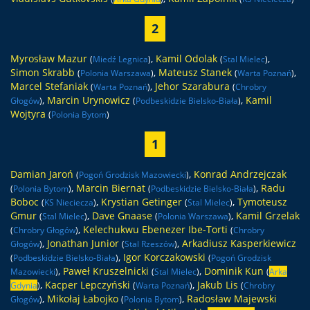
2
Myrosław Mazur
,
Kamil Odolak
,
(
Miedź Legnica
)
(
Stal Mielec
)
Simon Skrabb
,
Mateusz Stanek
,
(
Polonia Warszawa
)
(
Warta Poznań
)
Marcel Stefaniak
,
Jehor Szarabura
(
Warta Poznań
)
(
Chrobry
,
Marcin Urynowicz
,
Kamil
Głogów
)
(
Podbeskidzie Bielsko-Biała
)
Wojtyra
(
Polonia Bytom
)
1
Damian Jaroń
,
Konrad Andrzejczak
(
Pogoń Grodzisk Mazowiecki
)
,
Marcin Biernat
,
Radu
(
Polonia Bytom
)
(
Podbeskidzie Bielsko-Biała
)
Boboc
,
Krystian Getinger
,
Tymoteusz
(
KS Nieciecza
)
(
Stal Mielec
)
Gmur
,
Dave Gnaase
,
Kamil Grzelak
(
Stal Mielec
)
(
Polonia Warszawa
)
,
Kelechukwu Ebenezer Ibe-Torti
(
Chrobry Głogów
)
(
Chrobry
,
Jonathan Junior
,
Arkadiusz Kasperkiewicz
Głogów
)
(
Stal Rzeszów
)
,
Igor Korczakowski
(
Podbeskidzie Bielsko-Biała
)
(
Pogoń Grodzisk
,
Paweł Kruszelnicki
,
Dominik Kun
Mazowiecki
)
(
Stal Mielec
)
(
Arka
,
Kacper Lepczyński
,
Jakub Lis
Gdynia
)
(
Warta Poznań
)
(
Chrobry
,
Mikołaj Łabojko
,
Radosław Majewski
Głogów
)
(
Polonia Bytom
)