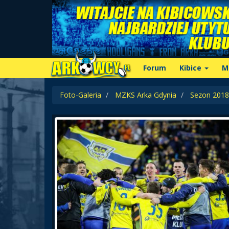
Forum
Kibice
M
Foto-Galeria
MZKS Arka Gdynia
Sezon 2018