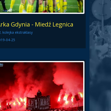
rka Gdynia - Miedź Legnica
. kolejka ekstraklasy
019-04-25