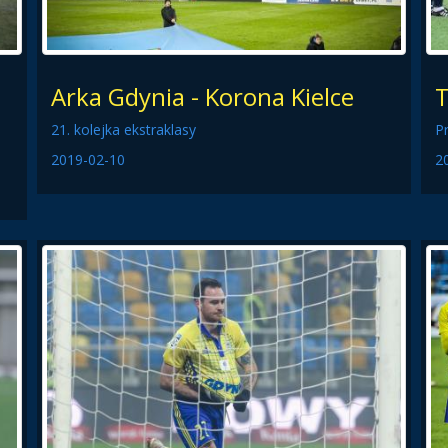
Arka Gdynia - Korona Kielce
T
21. kolejka ekstraklasy
P
2019-02-10
2