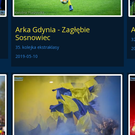
Arka Gdynia - Zagłębie
A
Sosnowiec
32
35. kolejka ekstraklasy
2
2019-05-10