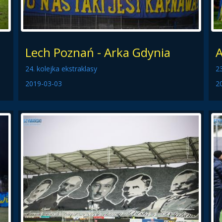
Lech Poznań - Arka Gdynia
A
24. kolejka ekstraklasy
23
2019-03-03
2