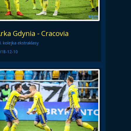
rka Gdynia - Cracovia
. kolejka ekstraklasy
018-12-10