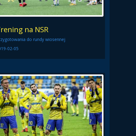
rening na NSR
rzygotowania do rundy wiosennej
019-02-05