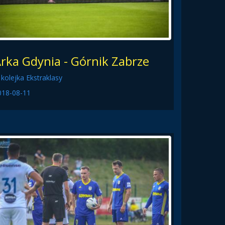
rka Gdynia - Górnik Zabrze
 kolejka Ekstraklasy
018-08-11