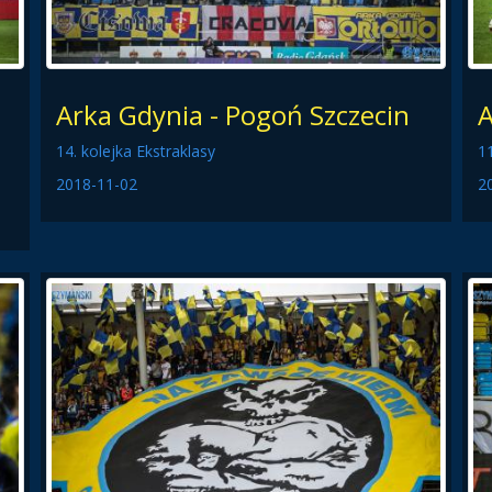
Arka Gdynia - Pogoń Szczecin
A
14. kolejka Ekstraklasy
11
2018-11-02
2