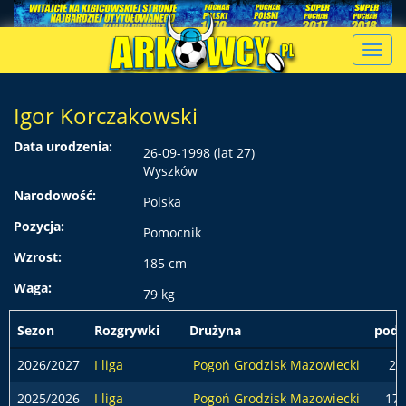
Toggl
navig
Igor Korczakowski
Data urodzenia:
26-09-1998 (lat 27)
Wyszków
Narodowość:
Polska
Pozycja:
Pomocnik
Wzrost:
185 cm
Waga:
79 kg
Sezon
Rozgrywki
Drużyna
pods
2026/2027
I liga
Pogoń Grodzisk Mazowiecki
2
2025/2026
I liga
Pogoń Grodzisk Mazowiecki
17