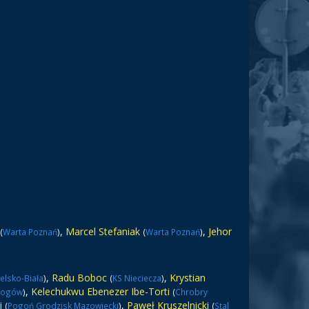
,
Marcel Stefaniak
,
Jehor
(
Warta Poznań
)
(
Warta Poznań
)
,
Radu Boboc
,
Krystian
elsko-Biała
)
(
KS Nieciecza
)
,
Kelechukwu Ebenezer Ibe-Torti
łogów
)
(
Chrobry
i
,
Paweł Kruszelnicki
(
Pogoń Grodzisk Mazowiecki
)
(
Stal