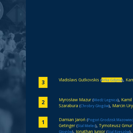
Vladislavs Gutkovskis
,
Kam
(
Arka Gdynia
)
3
Myrosław Mazur
,
Kamil
(
Miedź Legnica
)
2
Szarabura
,
Marcin Ur
(
Chrobry Głogów
)
Damian Jaroń
(
Pogoń Grodzisk Mazowiec
1
Getinger
,
Tymoteusz Gmur
(
Stal Mielec
)
,
Jonathan Junior
,
Głogów
)
(
Stal Rzeszów
)