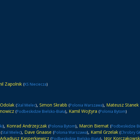
il Zapolnik
(
KS Nieciecza
)
 Odolak
,
Simon Skrabb
,
Mateusz Stanek
(
Stal Mielec
)
(
Polonia Warszawa
)
ynowicz
,
Kamil Wojtyra
(
Podbeskidzie Bielsko-Biała
)
(
Polonia Bytom
)
,
Konrad Andrzejczak
,
Marcin Biernat
ki
)
(
Polonia Bytom
)
(
Podbeskidzie Bi
,
Dave Gnaase
,
Kamil Grzelak
(
Stal Mielec
)
(
Polonia Warszawa
)
(
Chrobry G
Arkadiusz Kasperkiewicz
,
Igor Korczakowsk
(
Podbeskidzie Bielsko-Biała
)