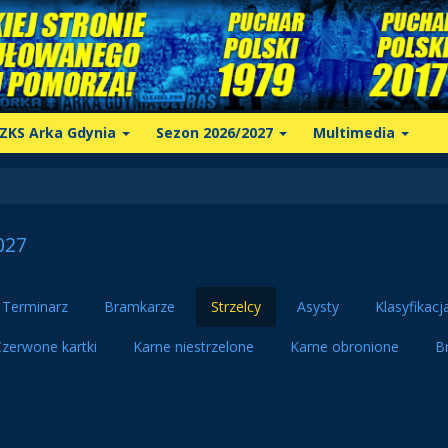
ZKS Arka Gdynia
Sezon 2026/2027
Multimedia
027
Terminarz
Bramkarze
Strzelcy
Asysty
Klasyfikacj
zerwone kartki
Karne niestrzelone
Karne obronione
B