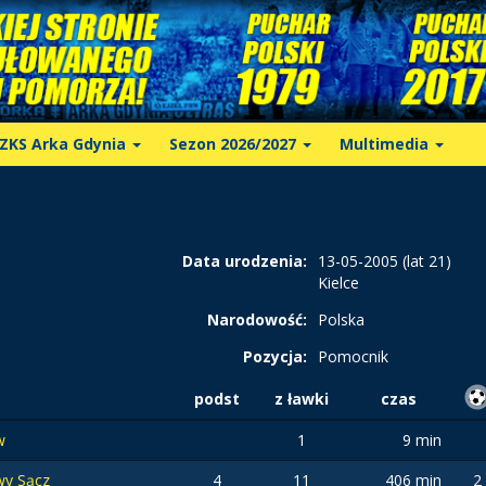
ZKS Arka Gdynia
Sezon 2026/2027
Multimedia
Data urodzenia:
13-05-2005 (lat 21)
Kielce
Narodowość:
Polska
Pozycja:
Pomocnik
podst
z ławki
czas
w
1
9 min
wy Sącz
4
11
406 min
2