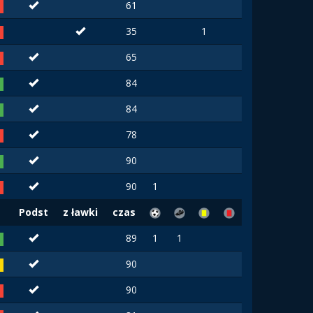
61
35
1
65
84
84
78
90
90
1
Podst
z ławki
czas
89
1
1
90
90