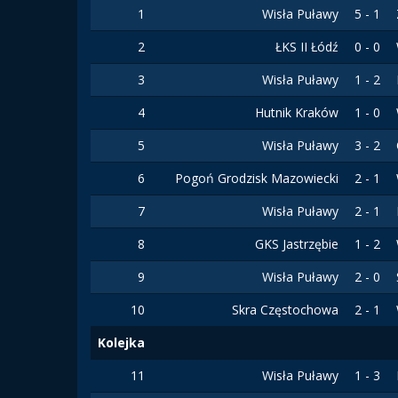
1
Wisła Puławy
5 - 1
2
ŁKS II Łódź
0 - 0
3
Wisła Puławy
1 - 2
4
Hutnik Kraków
1 - 0
5
Wisła Puławy
3 - 2
6
Pogoń Grodzisk Mazowiecki
2 - 1
7
Wisła Puławy
2 - 1
8
GKS Jastrzębie
1 - 2
9
Wisła Puławy
2 - 0
10
Skra Częstochowa
2 - 1
Kolejka
11
Wisła Puławy
1 - 3