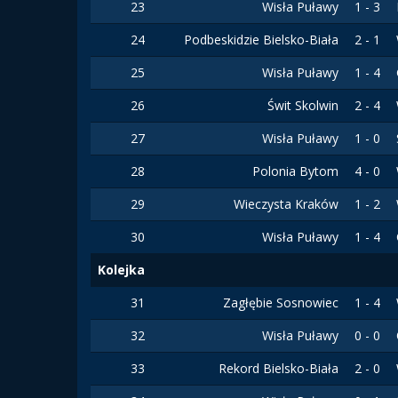
23
Wisła Puławy
1 - 3
24
Podbeskidzie Bielsko-Biała
2 - 1
25
Wisła Puławy
1 - 4
26
Świt Skolwin
2 - 4
27
Wisła Puławy
1 - 0
28
Polonia Bytom
4 - 0
29
Wieczysta Kraków
1 - 2
30
Wisła Puławy
1 - 4
Kolejka
31
Zagłębie Sosnowiec
1 - 4
32
Wisła Puławy
0 - 0
33
Rekord Bielsko-Biała
2 - 0