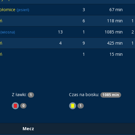
połomice
3
67 min
(jesień)
ań
6
118 min
1
y
13
1
1085 min
2
(wiosna)
ań
4
9
425 min
1
ań
1
15 min
Z ławki:
Czas na boisku:
1
1085 min
0
1
Mecz