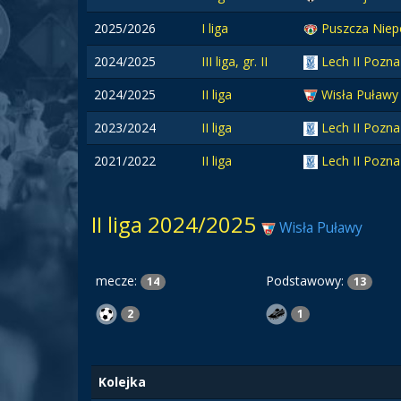
2025/2026
I liga
Puszcza Nie
2024/2025
III liga, gr. II
Lech II Pozn
2024/2025
II liga
Wisła Puław
2023/2024
II liga
Lech II Pozn
2021/2022
II liga
Lech II Pozn
II liga 2024/2025
Wisła Puławy
mecze:
Podstawowy:
14
13
2
1
Kolejka