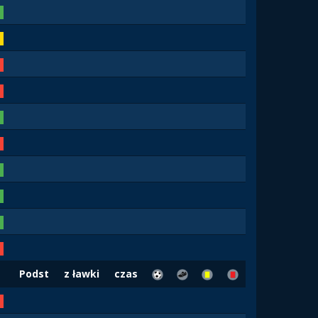
Podst
z ławki
czas