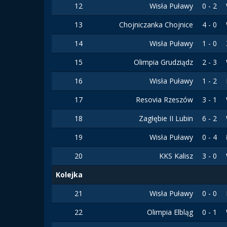
12
Wisła Puławy
0 - 2
13
Chojniczanka Chojnice
4 - 0
14
Wisła Puławy
1 - 0
15
Olimpia Grudziądz
2 - 3
16
Wisła Puławy
1 - 2
17
Resovia Rzeszów
3 - 1
18
Zagłębie II Lubin
6 - 2
19
Wisła Puławy
0 - 4
20
KKS Kalisz
3 - 0
Kolejka
21
Wisła Puławy
0 - 0
22
Olimpia Elbląg
0 - 1