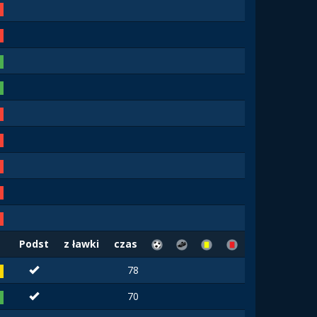
Podst
z ławki
czas
78
70