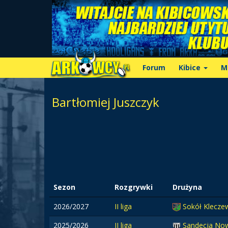
Forum
Kibice
M
Bartłomiej Juszczyk
Sezon
Rozgrywki
Drużyna
2026/2027
II liga
Sokół Klecze
2025/2026
II liga
Sandecja No