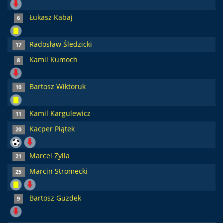
Łukasz Kabaj
6
Radosław Śledzicki
17
Kamil Kumoch
8
Bartosz Wiktoruk
10
Kamil Kargulewicz
11
Kacper Piątek
20
Marcel Zylla
21
Marcin Stromecki
25
Bartosz Guzdek
9