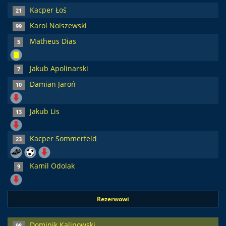
Kacper Łoś
21
Karol Noiszewski
99
Matheus Dias
5
Jakub Apolinarski
7
Damian Jaroń
10
Jakub Lis
13
Kacper Sommerfeld
23
Kamil Odolak
9
Rezerwowi
Dominik Kalinowski
98