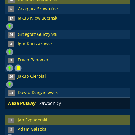
Grzegorz Skowroński
6
Jakub Niewiadomski
17
Grzegorz Gulczyński
24
Igor Korczakowski
4
Erwin Bahonko
8
Jakub Cierpiał
26
Dawid Dzięgielewski
24
Wisła Puławy
- Zawodnicy
Jan Szpaderski
1
Adam Gałązka
3