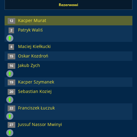
Rezerwowi
Kacper Murat
12
Patryk Waliś
2
Maciej Kiełkucki
4
Oskar Kozdroń
15
Jakub Zych
16
Kacper Szymanek
19
Sebastian Koziej
20
Franciszek Łuczuk
22
Jussuf Nassor Mwinyi
27