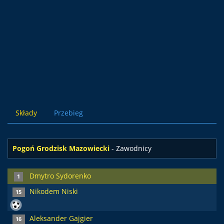
Składy
Przebieg
Pogoń Grodzisk Mazowiecki
- Zawodnicy
Dmytro Sydorenko
1
Nikodem Niski
15
Aleksander Gajgier
16