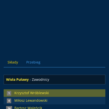
Składy
Przebieg
Wisła Puławy
- Zawodnicy
Krzysztof Wróblewski
1
Miłosz Lewandowski
4
Bartosz Waleńcik
14