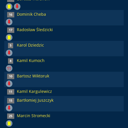
Dominik Cheba
16
Radosław Śledzicki
17
Karol Dziedzic
5
Kamil Kumoch
8
Bartosz Wiktoruk
10
Kamil Kargulewicz
11
Bartłomiej Juszczyk
15
Marcin Stromecki
25