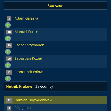
Rezerwowi
Adam Gałązka
3
Manuel Ponce
18
Kacper Szymanek
19
Sebastian Koziej
20
Franciszek Polowiec
21
Hutnik Kraków
- Zawodnicy
Damian Hoyo-Kowalski
12
Filip Jania
3