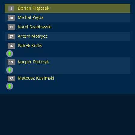
Dorian Frątczak
1
Michał Zięba
20
Karol Szablowski
21
Artem Motrycz
37
Patryk Kieliś
76
Kacper Pietrzyk
99
Mateusz Kuzimski
77