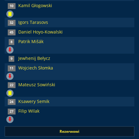
Kamil Głogowski
10
Igors Tarasovs
32
Daniel Hoyo-Kowalski
45
Patrik Mišák
8
Jewhenij Bełycz
9
Wojciech Słomka
11
Mateusz Sowiński
22
Ksawery Semik
24
Filip Wilak
27
Rezerwowi