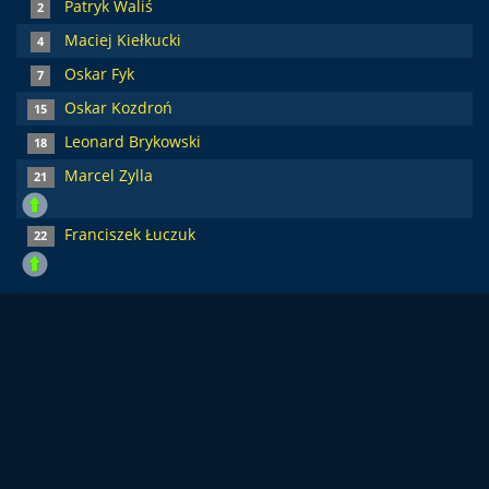
Patryk Waliś
2
Maciej Kiełkucki
4
Oskar Fyk
7
Oskar Kozdroń
15
Leonard Brykowski
18
Marcel Zylla
21
Franciszek Łuczuk
22