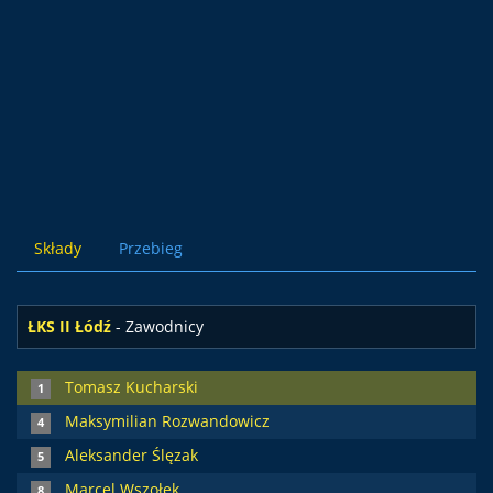
Składy
Przebieg
ŁKS II Łódź
- Zawodnicy
Tomasz Kucharski
1
Maksymilian Rozwandowicz
4
Aleksander Ślęzak
5
Marcel Wszołek
8