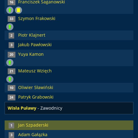
Franciszek Saganowski
16
Szymon Frakowski
33
Piotr Klajnert
2
Jakub Pawłowski
3
Yuya Kamon
20
Mateusz Wzięch
21
Oliwier Sławiński
10
Patryk Grabowski
24
Wisła Puławy
- Zawodnicy
Jan Szpaderski
1
Adam Gałązka
3