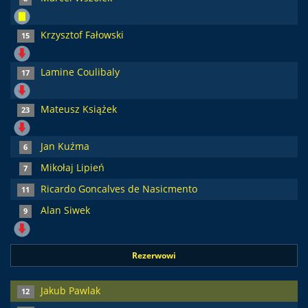
Krzysztof Fałowski
15
Lamine Coulibaly
17
Mateusz Książek
23
Jan Kuźma
6
Mikołaj Lipień
7
Ricardo Goncalves de Nasicmento
11
Alan Siwek
9
Rezerwowi
Jakub Pawlak
12