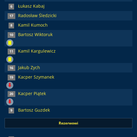
Łukasz Kabaj
6
Radosław Śledzicki
17
Kamil Kumoch
8
Bartosz Wiktoruk
10
Kamil Kargulewicz
11
Jakub Zych
16
Kacper Szymanek
19
Kacper Piątek
20
Bartosz Guzdek
9
Rezerwowi