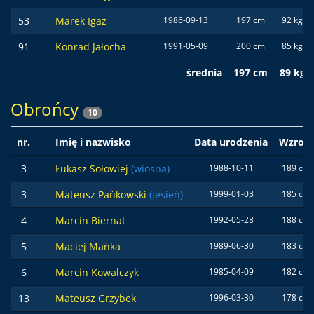
53
Marek Igaz
1986-09-13
197 cm
92 kg
91
Konrad Jałocha
1991-05-09
200 cm
85 kg
średnia
197 cm
89 kg
Obrońcy
10
nr.
Imię i nazwisko
Data urodzenia
Wzrost
3
Łukasz Sołowiej
(wiosna)
1988-10-11
189 cm
3
Mateusz Pańkowski
(jesień)
1999-01-03
185 cm
4
Marcin Biernat
1992-05-28
188 cm
5
Maciej Mańka
1989-06-30
183 cm
6
Marcin Kowalczyk
1985-04-09
182 cm
13
Mateusz Grzybek
1996-03-30
178 cm