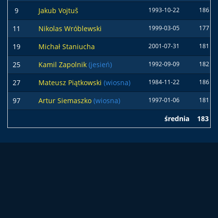
9
Jakub Vojtuš
1993-10-22
186 c
11
Nikolas Wróblewski
1999-03-05
177 c
19
Michał Staniucha
2001-07-31
181 c
25
Kamil Zapolnik
(jesień)
1992-09-09
182 c
27
Mateusz Piątkowski
(wiosna)
1984-11-22
186 c
97
Artur Siemaszko
(wiosna)
1997-01-06
181 c
średnia
183 c