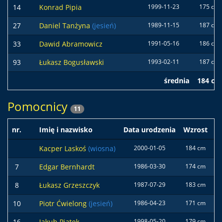
14
Konrad Pipia
1999-11-23
175 cm
27
Daniel Tanżyna
(jesień)
1989-11-15
187 cm
33
Dawid Abramowicz
1991-05-16
186 cm
93
Łukasz Bogusławski
1993-02-11
187 cm
średnia
184 cm
Pomocnicy
11
nr.
Imię i nazwisko
Data urodzenia
Wzrost
W
Kacper Laskoś
(wiosna)
2000-01-05
184 cm
7
7
Edgar Bernhardt
1986-03-30
174 cm
6
8
Łukasz Grzeszczyk
1987-07-29
183 cm
7
10
Piotr Ćwielong
(jesień)
1986-04-23
171 cm
6
16
Jakub Piątek
1998-05-20
179 cm
7