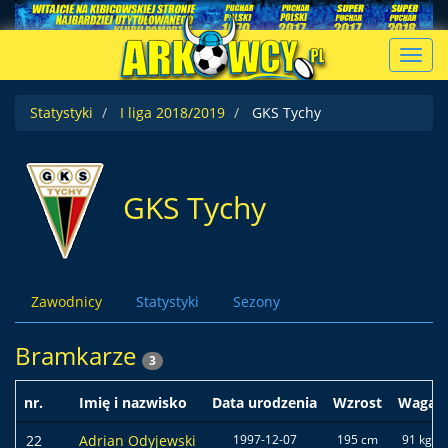
Toggl
navig
Statystyki
I liga 2018/2019
GKS Tychy
GKS Tychy
Zawodnicy
Statystyki
Sezony
Bramkarze
3
nr.
Imię i nazwisko
Data urodzenia
Wzrost
Waga
22
Adrian Odyjewski
1997-12-07
195 cm
91 kg