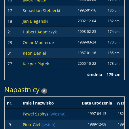
17
Sebastian Steblecki
1992-01-16
186 cm
7
18
Jan Biegański
2002-12-04
182 cm
8
21
Hubert Adamczyk
1998-02-23
174 cm
7
23
Omar Monterde
1989-03-24
170 cm
6
31
Keon Daniel
1987-01-16
185 cm
7
77
Kacper Piątek
2000-10-22
178 cm
7
średnia
179 cm
7
Napastnicy
8
nr.
Imię i nazwisko
Data urodzenia
Wzros
Paweł Szołtys
(wiosna)
1997-04-13
182 c
9
Piotr Giel
(jesień)
1989-12-08
189 c