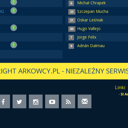
Michał Chrapek
6
42
Szczepan Mucha
23
Oskar Leśniak
31
Hugo Vallejo
80
Jorge Felix
7
Adrián Dalmau
9
IGHT ARKOWCY.PL
-
NIEZALEŻNY SERWIS
Linki
-
SI 