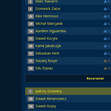
Marc Navarro
6,
2
Dominick Zator
5,
4
Kike Hermoso
6,
23
Michał Marcjanik
6,
29
Aurélien Nguiamba
5,
10
Dawid Kocyła
6,
11
Kamil Jakubczyk
7,
35
Sebastian Kerk
6,
37
Nazarij Rusyn
4,
31
Edu Espiau
4,
99
Rezerwowi
Jędrzej Grobelny
1
Dawid Abramowicz
33
Dawid Gojny
94