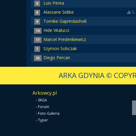
Luis Perea
6
Alassane Sidibe
5,
8
Tornike Gaprindashvili
9
Hide Vitalucci
14
Marcel Predenkiewicz
17
Szymon Sobczak
7
Diego Percan
22
ARKA GDYNIA
© COPYR
Arkowcy.pl
-
SKGA
-
Forum
-
Foto-Galeria
-
Typer