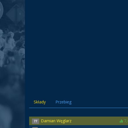
Składy
Przebieg
Damian Węglarz
7,
77