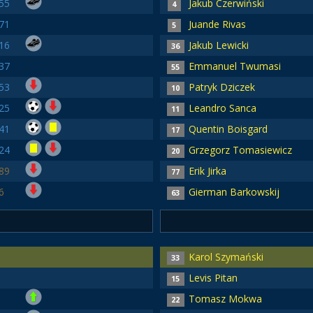
55
Jakub Czerwiński
4
71
Juande Rivas
5
16
Jakub Lewicki
36
37
Emmanuel Twumasi
55
53
Patryk Dziczek
10
25
Leandro Sanca
11
41
Quentin Boisgard
17
24
Grzegorz Tomasiewicz
20
89
Erik Jirka
77
6
Gierman Barkowskij
63
Karol Szymański
33
Levis Pitan
15
Tomasz Mokwa
22