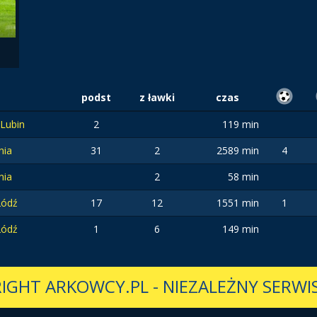
podst
z ławki
czas
 Lubin
2
119 min
nia
31
2
2589 min
4
nia
2
58 min
Łódź
17
12
1551 min
1
Łódź
1
6
149 min
IGHT ARKOWCY.PL
-
NIEZALEŻNY SERWIS