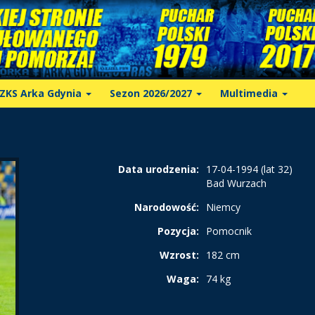
ZKS Arka Gdynia
Sezon 2026/2027
Multimedia
Data urodzenia:
17-04-1994 (lat 32)
Bad Wurzach
Narodowość:
Niemcy
Pozycja:
Pomocnik
Wzrost:
182 cm
Waga:
74 kg