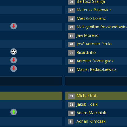
Bartosz Szeliga
26
Mateusz Bąkowicz
27
Mieszko Lorenc
28
Maksymilian Rozwandowic
29
Javi Moreno
11
José Antonio Pirulo
20
Ricardinho
21
Antonio Dominguez
10
Maciej Radaszkiewicz
14
Michał Kot
33
Jakub Tosik
24
Adam Marciniak
88
Adrian Klimczak
3