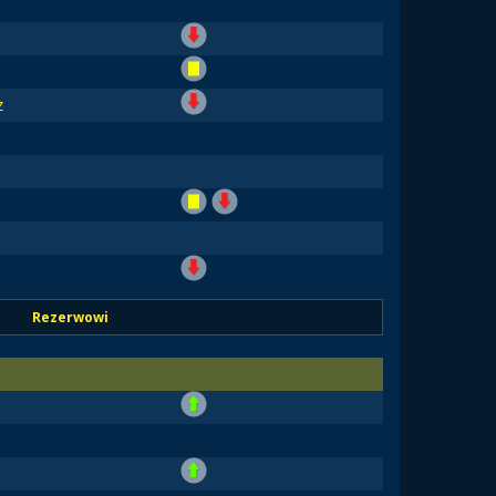
z
Rezerwowi