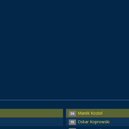
Marek Kozioł
56
Oskar Koprowski
15