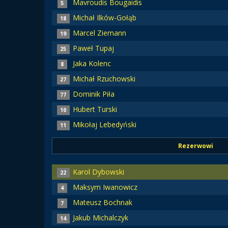
Mavroudis Bougaidis
5
Michał Ilków-Gołąb
18
Marcel Ziemann
19
Paweł Tupaj
25
Jaka Kolenc
8
Michał Rzuchowski
27
Dominik Piła
77
Hubert Turski
10
Mikołaj Lebedyński
11
Rezerwowi
Karol Dybowski
22
Maksym Iwanowicz
4
Mateusz Bochnak
7
Jakub Michalczyk
14