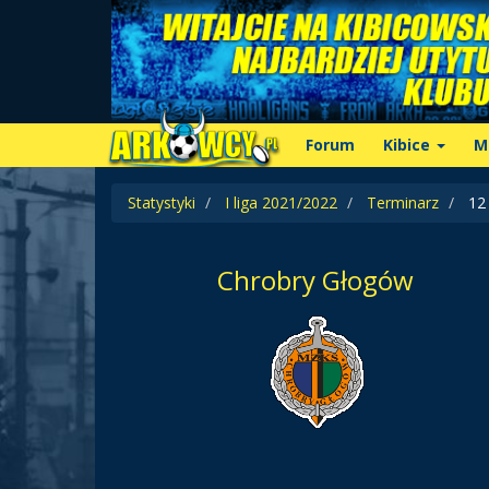
Forum
Kibice
M
Statystyki
I liga 2021/2022
Terminarz
12 
Chrobry Głogów