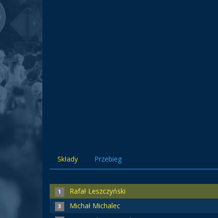
Składy
Przebieg
Rafał Leszczyński
1
Michał Michalec
3