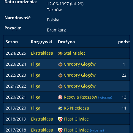
Data urodzenia:
12-06-1997 (lat 29)
Tarnów
Narodowość:
Polska
Pozycja:
Bramkarz
Sezon
Rozgrywki
Drużyna
podst
2024/2025
Ekstraklasa
Stal Mielec
2023/2024
I liga
Chrobry Głogów
1
2022/2023
I liga
Chrobry Głogów
22
2021/2022
I liga
Chrobry Głogów
2020/2021
I liga
Resovia Rzeszów
13
(wiosna)
2019/2020
I liga
KS Nieciecza
11
2018/2019
Ekstraklasa
Piast Gliwice
2017/2018
Ekstraklasa
Piast Gliwice
(wiosna)