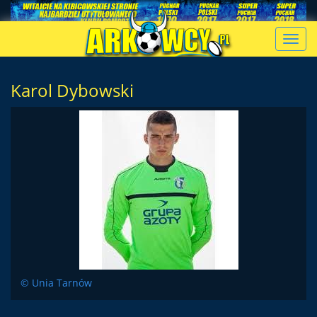
Toggl
navig
Karol Dybowski
© Unia Tarnów