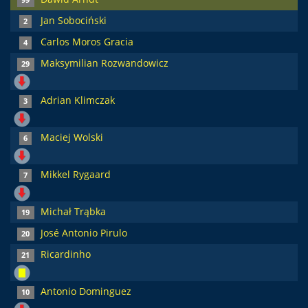
99
Jan Sobociński
2
Carlos Moros Gracia
4
Maksymilian Rozwandowicz
29
Adrian Klimczak
3
Maciej Wolski
6
Mikkel Rygaard
7
Michał Trąbka
19
José Antonio Pirulo
20
Ricardinho
21
Antonio Dominguez
10