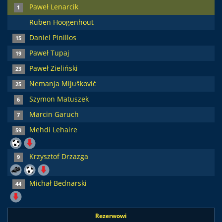
Paweł Lenarcik
1
Ruben Hoogenhout
Daniel Pinillos
15
Paweł Tupaj
19
Paweł Zieliński
23
Nemanja Mijušković
25
Szymon Matuszek
6
Marcin Garuch
7
Mehdi Lehaire
59
Krzysztof Drzazga
9
Michał Bednarski
44
Rezerwowi