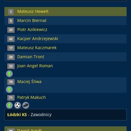
Mateusz Hewelt
1
Marcin Biernat
5
Piotr Azikiewicz
33
Kacper Andrzejewski
42
Mateusz Kaczmarek
17
Damian Tront
20
Joan Angel Roman
22
Maciej Śliwa
70
Patryk Makuch
71
Łódzki KS
- Zawodnicy
Dawid Arndt