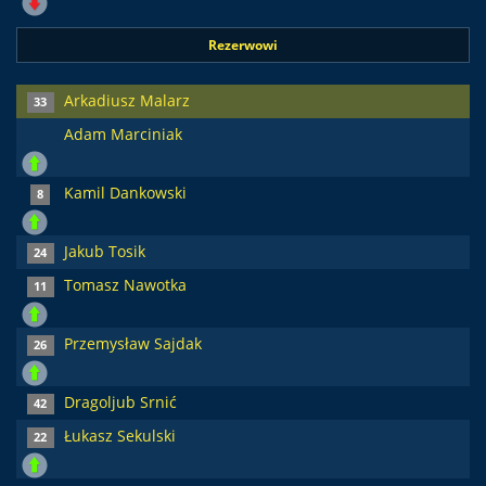
Rezerwowi
Arkadiusz Malarz
33
Adam Marciniak
Kamil Dankowski
8
Jakub Tosik
24
Tomasz Nawotka
11
Przemysław Sajdak
26
Dragoljub Srnić
42
Łukasz Sekulski
22