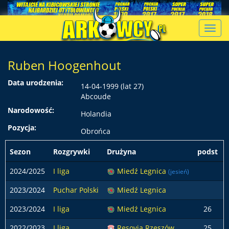
Toggl
navig
Ruben Hoogenhout
Data urodzenia:
14-04-1999 (lat 27)
Abcoude
Narodowość:
Holandia
Pozycja:
Obrońca
Sezon
Rozgrywki
Drużyna
podst
2024/2025
I liga
Miedź Legnica
(jesień)
2023/2024
Puchar Polski
Miedź Legnica
2023/2024
I liga
Miedź Legnica
26
2022/2023
I liga
Resovia Rzeszów
25