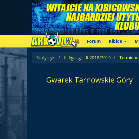
Forum
Kibice
M
Statystyki
III liga, gr. III 2018/2019
Terminar
Gwarek Tarnowskie Góry