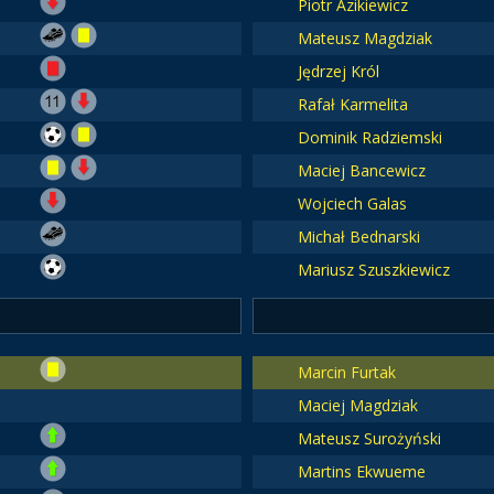
Piotr Azikiewicz
Mateusz Magdziak
Jędrzej Król
Rafał Karmelita
Dominik Radziemski
Maciej Bancewicz
Wojciech Galas
Michał Bednarski
Mariusz Szuszkiewicz
Marcin Furtak
Maciej Magdziak
Mateusz Surożyński
Martins Ekwueme