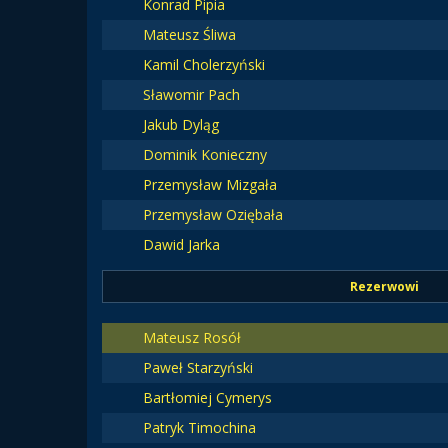
Konrad Pipia
Mateusz Śliwa
Kamil Cholerzyński
Sławomir Pach
Jakub Dyląg
Dominik Konieczny
Przemysław Mizgała
Przemysław Oziębała
Dawid Jarka
Rezerwowi
Mateusz Rosół
Paweł Starzyński
Bartłomiej Cymerys
Patryk Timochina