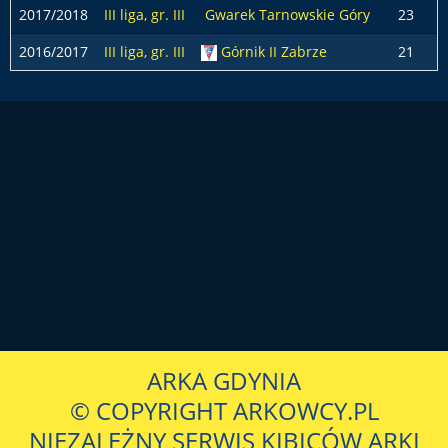
2017/2018
III liga, gr. III
Gwarek Tarnowskie Góry
23
2016/2017
III liga, gr. III
Górnik II Zabrze
21
ARKA GDYNIA
© COPYRIGHT ARKOWCY.PL
NIEZALEŻNY SERWIS KIBICÓW ARKI