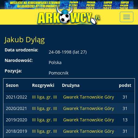
Toggl
navig
Jakub Dyląg
Data urodzenia:
24-08-1998 (lat 27)
Narodowość:
Polska
Pozycja:
Pomocnik
Sezon
Rozgrywki
Drużyna
podst
2021/2022
III liga, gr. III
Gwarek Tarnowskie Góry
31
2020/2021
III liga, gr. III
Gwarek Tarnowskie Góry
31
2019/2020
III liga, gr. III
Gwarek Tarnowskie Góry
13
2018/2019
III liga, gr. III
Gwarek Tarnowskie Góry
31