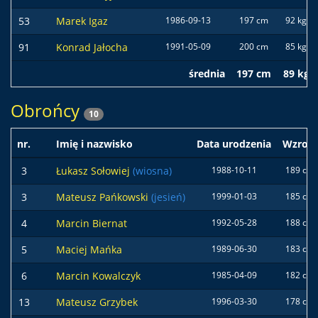
53
Marek Igaz
1986-09-13
197 cm
92 kg
91
Konrad Jałocha
1991-05-09
200 cm
85 kg
średnia
197 cm
89 kg
Obrońcy
10
nr.
Imię i nazwisko
Data urodzenia
Wzrost
3
Łukasz Sołowiej
(wiosna)
1988-10-11
189 cm
3
Mateusz Pańkowski
(jesień)
1999-01-03
185 cm
4
Marcin Biernat
1992-05-28
188 cm
5
Maciej Mańka
1989-06-30
183 cm
6
Marcin Kowalczyk
1985-04-09
182 cm
13
Mateusz Grzybek
1996-03-30
178 cm