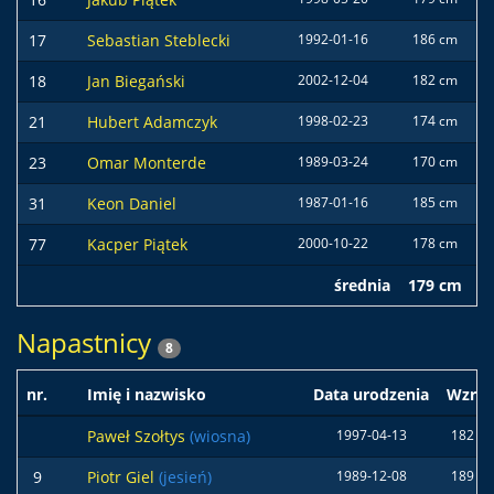
17
Sebastian Steblecki
1992-01-16
186 cm
7
18
Jan Biegański
2002-12-04
182 cm
8
21
Hubert Adamczyk
1998-02-23
174 cm
7
23
Omar Monterde
1989-03-24
170 cm
6
31
Keon Daniel
1987-01-16
185 cm
7
77
Kacper Piątek
2000-10-22
178 cm
7
średnia
179 cm
7
Napastnicy
8
nr.
Imię i nazwisko
Data urodzenia
Wzros
Paweł Szołtys
(wiosna)
1997-04-13
182 c
9
Piotr Giel
(jesień)
1989-12-08
189 c