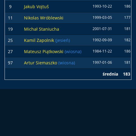
9
Jakub Vojtuš
1993-10-22
186 c
11
Nikolas Wróblewski
1999-03-05
177 c
19
Michał Staniucha
2001-07-31
181 c
25
Kamil Zapolnik
(jesień)
1992-09-09
182 c
27
Mateusz Piątkowski
(wiosna)
1984-11-22
186 c
97
Artur Siemaszko
(wiosna)
1997-01-06
181 c
średnia
183 c