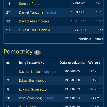
14
Konrad Pipia
1999-11-23
175 cm
27
Daniel Tanżyna
(jesień)
1989-11-15
187 cm
33
Dawid Abramowicz
1991-05-16
186 cm
93
Łukasz Bogusławski
1993-02-11
187 cm
średnia
184 cm
Pomocnicy
11
nr.
Imię i nazwisko
Data urodzenia
Wzrost
W
Kacper Laskoś
(wiosna)
2000-01-05
184 cm
7
7
Edgar Bernhardt
1986-03-30
174 cm
6
8
Łukasz Grzeszczyk
1987-07-29
183 cm
7
10
Piotr Ćwielong
(jesień)
1986-04-23
171 cm
6
16
Jakub Piątek
1998-05-20
179 cm
7