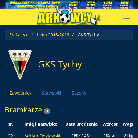
Toggl
navig
Statystyki
I liga 2018/2019
GKS Tychy
GKS Tychy
Zawodnicy
Statystyki
Sezony
Bramkarze
3
nr.
Imię i nazwisko
Data urodzenia
Wzrost
Waga
22
Adrian Odyjewski
1997-12-07
195 cm
91 kg