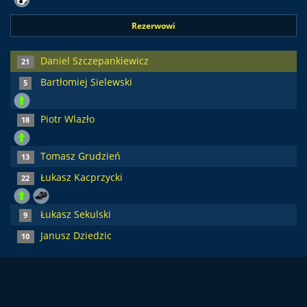
Rezerwowi
Daniel Szczepankiewicz
21
Bartłomiej Sielewski
5
Piotr Wlazło
18
Tomasz Grudzień
13
Łukasz Kacprzycki
22
Łukasz Sekulski
9
Janusz Dziedzic
10