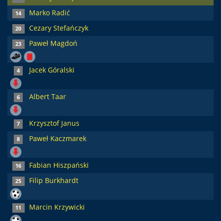
Marko Radić
14
Cezary Stefańczyk
20
Paweł Magdoń
23
Jacek Góralski
4
Albert Taar
6
Krzysztof Janus
7
Paweł Kaczmarek
8
Fabian Hiszpański
16
Filip Burkhardt
25
Marcin Krzywicki
11