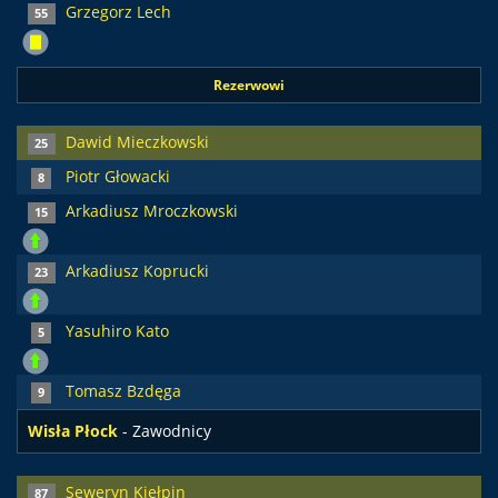
Grzegorz Lech
55
Rezerwowi
Dawid Mieczkowski
25
Piotr Głowacki
8
Arkadiusz Mroczkowski
15
Arkadiusz Koprucki
23
Yasuhiro Kato
5
Tomasz Bzdęga
9
Wisła Płock
- Zawodnicy
Seweryn Kiełpin
87