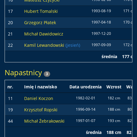
17
Hubert Tomalski
1993-08-19
171 cm
20
Grzegorz Płatek
1997-04-18
170 cm
21
Michał Dawidowicz
1997-12-20
22
Kamil Lewandowski
(jesień)
1997-09-09
172 cm
średnia
177 cm
Napastnicy
3
nr.
Imię i nazwisko
Data urodzenia
Wzrost
Wag
11
Daniel Koczon
1982-02-01
182 cm
83 kg
19
Krzysztof Ropski
1996-09-14
188 cm
80 kg
44
Michał Żebrakowski
1997-01-07
193 cm
82 kg
średnia
188 cm
82 k