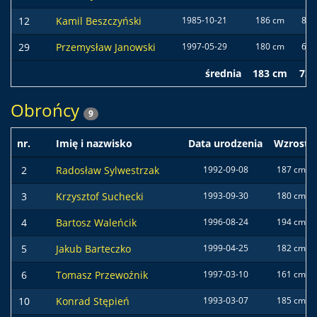
12
Kamil Beszczyński
1985-10-21
186 cm
80 
29
Przemysław Janowski
1997-05-29
180 cm
65 
średnia
183 cm
73 
Obrońcy
9
nr.
Imię i nazwisko
Data urodzenia
Wzrost
2
Radosław Sylwestrzak
1992-09-08
187 cm
3
Krzysztof Suchecki
1993-09-30
180 cm
4
Bartosz Waleńcik
1996-08-24
194 cm
5
Jakub Barteczko
1999-04-25
182 cm
6
Tomasz Przewoźnik
1997-03-10
161 cm
10
Konrad Stępień
1993-03-07
185 cm