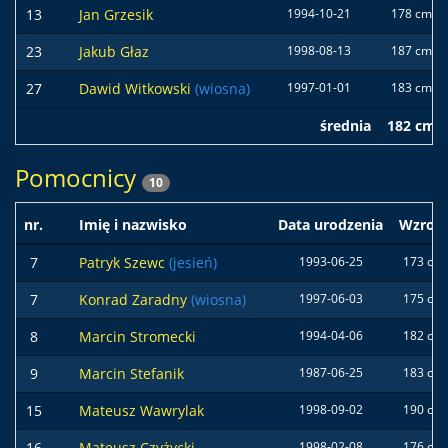
13
Jan Grzesik
1994-10-21
178 cm
23
Jakub Głaz
1998-08-13
187 cm
27
Dawid Witkowski
(wiosna)
1997-01-01
183 cm
średnia
182 cm
Pomocnicy
10
nr.
Imię i nazwisko
Data urodzenia
Wzrost
7
Patryk Szewc
(jesień)
1993-06-25
173 cm
7
Konrad Zaradny
(wiosna)
1997-06-03
175 cm
8
Marcin Stromecki
1994-04-06
182 cm
9
Marcin Stefanik
1987-06-25
183 cm
15
Mateusz Wawrylak
1998-09-02
190 cm
16
Mateusz Czyżycki
1998-02-08
176 cm