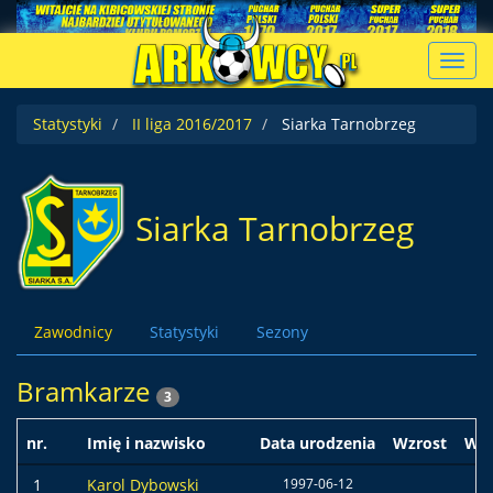
Toggl
navig
Statystyki
II liga 2016/2017
Siarka Tarnobrzeg
Siarka Tarnobrzeg
Zawodnicy
Statystyki
Sezony
Bramkarze
3
nr.
Imię i nazwisko
Data urodzenia
Wzrost
Wa
1
Karol Dybowski
1997-06-12