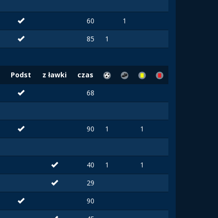
60
1
85
1
Podst
z ławki
czas
68
90
1
1
40
1
1
29
90