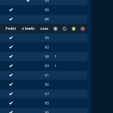
45
89
86
Podst
z ławki
czas
90
82
90
1
83
1
61
90
67
85
90