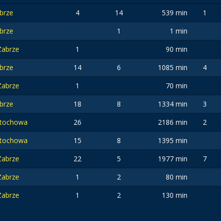
brze
4
14
539 min
1
brze
1
1 min
 Zabrze
1
90 min
brze
14
6
1085 min
4
 Zabrze
1
70 min
brze
18
8
1334 min
3
stochowa
26
2186 min
2
stochowa
15
8
1395 min
 Zabrze
22
5
1977 min
7
 Zabrze
1
2
80 min
 Zabrze
1
2
130 min