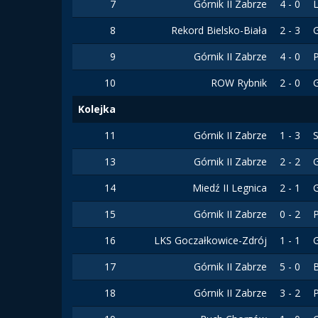
7
Górnik II Zabrze
4 - 0
8
Rekord Bielsko-Biała
2 - 3
G
9
Górnik II Zabrze
4 - 0
10
ROW Rybnik
2 - 0
G
Kolejka
11
Górnik II Zabrze
1 - 3
S
13
Górnik II Zabrze
2 - 2
14
Miedź II Legnica
2 - 1
G
15
Górnik II Zabrze
0 - 2
16
LKS Goczałkowice-Zdrój
1 - 1
G
17
Górnik II Zabrze
5 - 0
18
Górnik II Zabrze
3 - 2