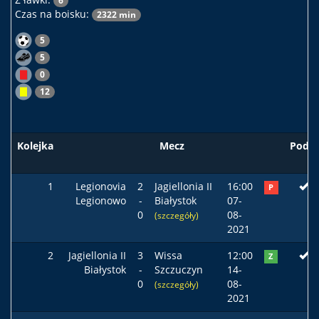
6
Czas na boisku:
2322 min
5
5
0
12
Kolejka
Mecz
Podst
1
Legionovia
2
Jagiellonia II
16:00
P
Legionowo
-
Białystok
07-
0
08-
(szczegóły)
2021
2
Jagiellonia II
3
Wissa
12:00
Z
Białystok
-
Szczuczyn
14-
0
08-
(szczegóły)
2021