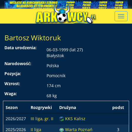
Toggl
navig
Bartosz Wiktoruk
Data urodzenia:
06-03-1999 (lat 27)
Białystok
Narodowość:
Polska
Pozycja:
Pomocnik
Wzrost:
174 cm
Waga:
68 kg
Sezon
Rozgrywki
Drużyna
podst
z
2026/2027
III liga, gr. II
KKS Kalisz
2025/2026
II liga
Warta Poznań
3