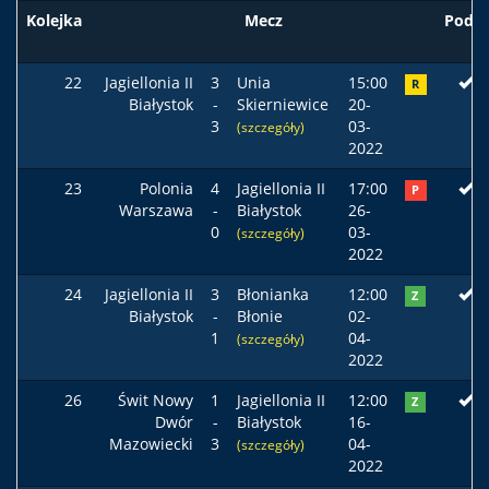
Kolejka
Mecz
Podst
22
Jagiellonia II
3
Unia
15:00
R
Białystok
-
Skierniewice
20-
3
03-
(szczegóły)
2022
23
Polonia
4
Jagiellonia II
17:00
P
Warszawa
-
Białystok
26-
0
03-
(szczegóły)
2022
24
Jagiellonia II
3
Błonianka
12:00
Z
Białystok
-
Błonie
02-
1
04-
(szczegóły)
2022
26
Świt Nowy
1
Jagiellonia II
12:00
Z
Dwór
-
Białystok
16-
Mazowiecki
3
04-
(szczegóły)
2022