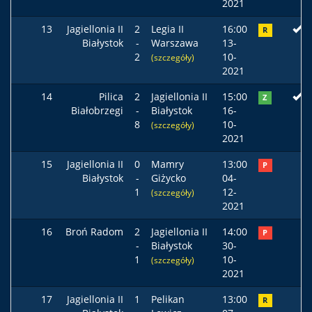
2021
13
Jagiellonia II
2
Legia II
16:00
R
Białystok
-
Warszawa
13-
2
10-
(szczegóły)
2021
14
Pilica
2
Jagiellonia II
15:00
Z
Białobrzegi
-
Białystok
16-
8
10-
(szczegóły)
2021
15
Jagiellonia II
0
Mamry
13:00
P
Białystok
-
Giżycko
04-
1
12-
(szczegóły)
2021
16
Broń Radom
2
Jagiellonia II
14:00
P
-
Białystok
30-
1
10-
(szczegóły)
2021
17
Jagiellonia II
1
Pelikan
13:00
R