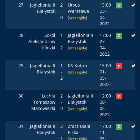
27
Jagiellonia II
2
Ursus
15:00
Z
Białystok
-
Warszawa
23-
0
04-
(szczegóły)
2022
28
Sokół
1
Jagiellonia II
17:00
Z
Aleksandrów
-
Białystok
27-
Łódzki
2
04-
(szczegóły)
2022
29
Jagiellonia II
1
KS Kutno
15:00
P
Białystok
-
01-
(szczegóły)
2
05-
2022
30
Lechia
2
Jagiellonia II
12:00
P
Tomaszów
-
Białystok
08-
Mazowiecki
0
05-
(szczegóły)
2022
31
Jagiellonia II
2
Znicz Biała
17:00
Z
Białystok
-
Piska
11-
1
05-
(szczegóły)