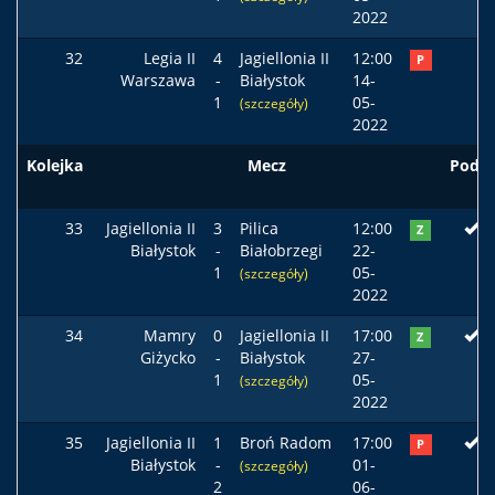
2022
32
Legia II
4
Jagiellonia II
12:00
P
Warszawa
-
Białystok
14-
1
05-
(szczegóły)
2022
Kolejka
Mecz
Podst
33
Jagiellonia II
3
Pilica
12:00
Z
Białystok
-
Białobrzegi
22-
1
05-
(szczegóły)
2022
34
Mamry
0
Jagiellonia II
17:00
Z
Giżycko
-
Białystok
27-
1
05-
(szczegóły)
2022
35
Jagiellonia II
1
Broń Radom
17:00
P
Białystok
-
01-
(szczegóły)
2
06-