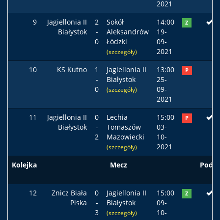
2021
9
Jagiellonia II
2
Sokół
14:00
Z
Białystok
-
Aleksandrów
19-
0
Łódzki
09-
2021
(szczegóły)
10
KS Kutno
1
Jagiellonia II
13:00
P
-
Białystok
25-
0
09-
(szczegóły)
2021
11
Jagiellonia II
0
Lechia
15:00
P
Białystok
-
Tomaszów
03-
2
Mazowiecki
10-
2021
(szczegóły)
Kolejka
Mecz
Podst
12
Znicz Biała
0
Jagiellonia II
15:00
Z
Piska
-
Białystok
09-
3
10-
(szczegóły)