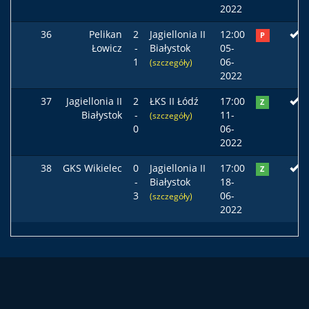
2022
36
Pelikan
2
Jagiellonia II
12:00
P
Łowicz
-
Białystok
05-
1
06-
(szczegóły)
2022
37
Jagiellonia II
2
ŁKS II Łódź
17:00
Z
Białystok
-
11-
(szczegóły)
0
06-
2022
38
GKS Wikielec
0
Jagiellonia II
17:00
Z
-
Białystok
18-
3
06-
(szczegóły)
2022