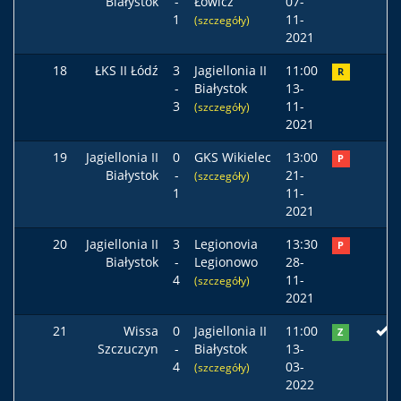
Białystok
-
Łowicz
07-
1
11-
(szczegóły)
2021
18
ŁKS II Łódź
3
Jagiellonia II
11:00
R
-
Białystok
13-
3
11-
(szczegóły)
2021
19
Jagiellonia II
0
GKS Wikielec
13:00
P
Białystok
-
21-
(szczegóły)
1
11-
2021
20
Jagiellonia II
3
Legionovia
13:30
P
Białystok
-
Legionowo
28-
4
11-
(szczegóły)
2021
21
Wissa
0
Jagiellonia II
11:00
Z
Szczuczyn
-
Białystok
13-
4
03-
(szczegóły)
2022