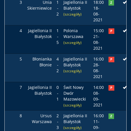
3
Unia
1
Jagiellonia II
18:00
Z
Skierniewice
-
Białystok
18-
2
08-
(szczegóły)
2021
4
Jagiellonia II
1
Polonia
15:00
P
Białystok
-
Warszawa
21-
5
08-
(szczegóły)
2021
5
Błonianka
4
Jagiellonia II
16:00
P
Błonie
-
Białystok
28-
2
08-
(szczegóły)
2021
7
Jagiellonia II
0
Świt Nowy
14:00
P
Białystok
-
Dwór
08-
1
Mazowiecki
09-
2021
(szczegóły)
8
Ursus
2
Jagiellonia II
16:00
Z
Warszawa
-
Białystok
11-
3
09-
(szczegóły)