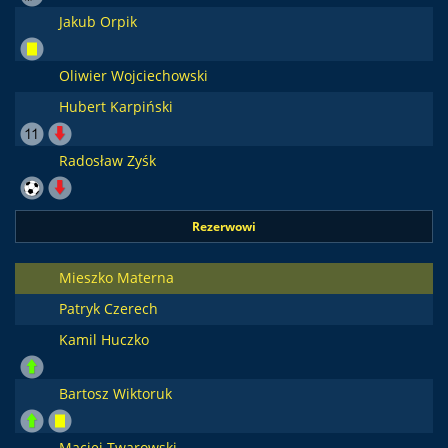
Jakub Orpik
Oliwier Wojciechowski
Hubert Karpiński
Radosław Zyśk
Rezerwowi
Mieszko Materna
Patryk Czerech
Kamil Huczko
Bartosz Wiktoruk
Maciej Twarowski