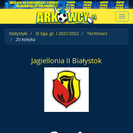
Toggl
navig
Statystyki
III liga, gr. I 2021/2022
Terminarz
20 kolejka
Jagiellonia II Białystok