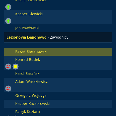
Kacper Głowicki
Jan Pawłowski
Legionovia Legionowo
- Zawodnicy
Paweł Błesznowski
Konrad Budek
Karol Barański
Adam Waszkiewicz
Grzegorz Wojdyga
Kacper Kaczorowski
Patryk Koziara