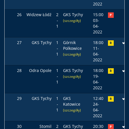
2022
26
Widzew Łódź
2
GKS Tychy
15:00
P
-
03-
(szczegóły)
1
04-
2022
27
GKS Tychy
1
Górnik
18:00
R
-
Polkowice
11-
1
04-
(szczegóły)
2022
28
Odra Opole
1
GKS Tychy
18:00
R
-
19-
(szczegóły)
1
04-
2022
29
GKS Tychy
1
GKS
12:40
R
-
Katowice
24-
1
04-
(szczegóły)
2022
30
Stomil
2
GKS Tychy
20:30
P