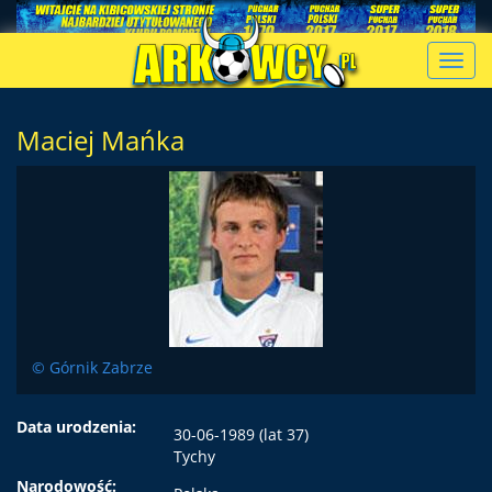
Toggl
navig
Maciej Mańka
© Górnik Zabrze
Data urodzenia:
30-06-1989 (lat 37)
Tychy
Narodowość: