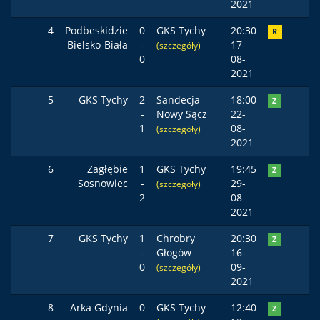
2021
4
Podbeskidzie
0
GKS Tychy
20:30
R
Bielsko-Biała
-
17-
(szczegóły)
0
08-
2021
5
GKS Tychy
2
Sandecja
18:00
Z
-
Nowy Sącz
22-
1
08-
(szczegóły)
2021
6
Zagłębie
1
GKS Tychy
19:45
Z
Sosnowiec
-
29-
(szczegóły)
2
08-
2021
7
GKS Tychy
1
Chrobry
20:30
Z
-
Głogów
16-
0
09-
(szczegóły)
2021
8
Arka Gdynia
0
GKS Tychy
12:40
Z