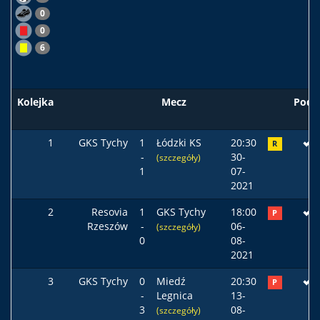
0
0
6
Kolejka
Mecz
Pods
1
GKS Tychy
1
Łódzki KS
20:30
R
-
30-
(szczegóły)
1
07-
2021
2
Resovia
1
GKS Tychy
18:00
P
Rzeszów
-
06-
(szczegóły)
0
08-
2021
3
GKS Tychy
0
Miedź
20:30
P
-
Legnica
13-
3
08-
(szczegóły)