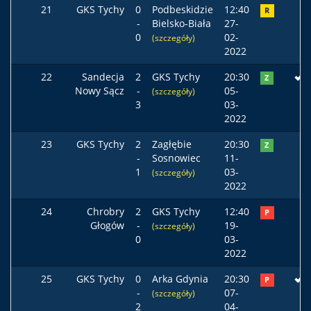
21
GKS Tychy
0
Podbeskidzie
12:40
R
-
Bielsko-Biała
27-
0
02-
(szczegóły)
2022
22
Sandecja
2
GKS Tychy
20:30
Z
Nowy Sącz
-
05-
(szczegóły)
3
03-
2022
23
GKS Tychy
2
Zagłębie
20:30
Z
-
Sosnowiec
11-
1
03-
(szczegóły)
2022
24
Chrobry
2
GKS Tychy
12:40
P
Głogów
-
19-
(szczegóły)
0
03-
2022
25
GKS Tychy
0
Arka Gdynia
20:30
P
-
07-
(szczegóły)
2
04-