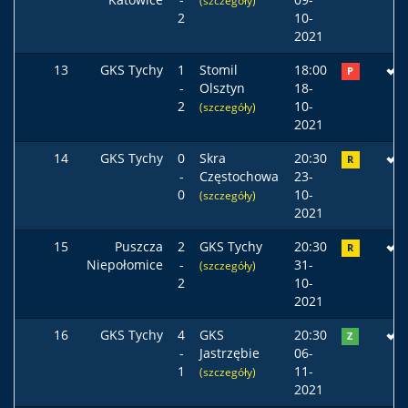
(szczegóły)
2
10-
2021
13
GKS Tychy
1
Stomil
18:00
P
-
Olsztyn
18-
2
10-
(szczegóły)
2021
14
GKS Tychy
0
Skra
20:30
R
-
Częstochowa
23-
0
10-
(szczegóły)
2021
15
Puszcza
2
GKS Tychy
20:30
R
Niepołomice
-
31-
(szczegóły)
2
10-
2021
16
GKS Tychy
4
GKS
20:30
Z
-
Jastrzębie
06-
1
11-
(szczegóły)
2021