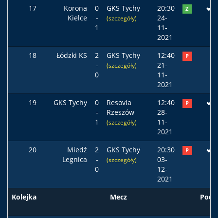
17
Korona
0
GKS Tychy
20:30
Z
Kielce
-
24-
(szczegóły)
1
11-
2021
18
Łódzki KS
2
GKS Tychy
12:40
P
-
21-
(szczegóły)
0
11-
2021
19
GKS Tychy
0
Resovia
12:40
P
-
Rzeszów
28-
1
11-
(szczegóły)
2021
20
Miedź
2
GKS Tychy
20:30
P
Legnica
-
03-
(szczegóły)
0
12-
2021
Kolejka
Mecz
Pods