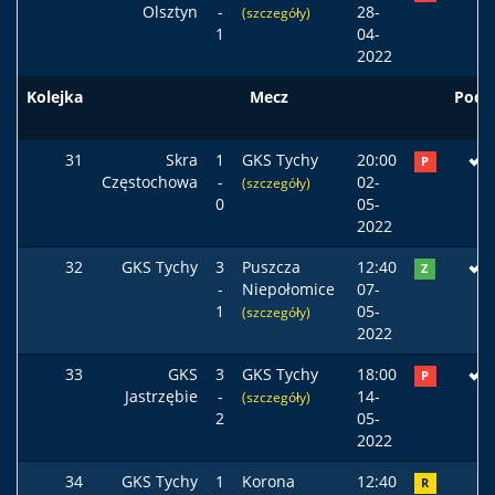
Olsztyn
-
28-
(szczegóły)
1
04-
2022
Kolejka
Mecz
Pods
31
Skra
1
GKS Tychy
20:00
P
Częstochowa
-
02-
(szczegóły)
0
05-
2022
32
GKS Tychy
3
Puszcza
12:40
Z
-
Niepołomice
07-
1
05-
(szczegóły)
2022
33
GKS
3
GKS Tychy
18:00
P
Jastrzębie
-
14-
(szczegóły)
2
05-
2022
34
GKS Tychy
1
Korona
12:40
R