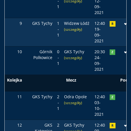
-
12-
(szczegóły)
1
09-
2021
9
GKS Tychy
1
Widzew Łódź
12:40
R
-
19-
(szczegóły)
1
09-
2021
10
Górnik
0
GKS Tychy
20:30
Z
Polkowice
-
24-
(szczegóły)
1
09-
2021
Kolejka
Mecz
Pods
11
GKS Tychy
2
Odra Opole
12:40
Z
-
03-
(szczegóły)
1
10-
2021
12
GKS
2
GKS Tychy
12:40
R
Katowice
-
09-