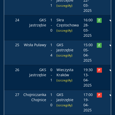
-
Jastrzębie
22-
1
03-
(szczegóły)
2025
24
GKS
1
Skra
16:00
Z
Jastrzębie
-
Częstochowa
28-
0
03-
(szczegóły)
2025
25
Wisła Puławy
1
GKS
15:00
Z
-
Jastrzębie
05-
4
04-
(szczegóły)
2025
26
GKS
0
Wieczysta
19:30
P
Jastrzębie
-
Kraków
13-
1
04-
(szczegóły)
2025
27
Chojniczanka
1
GKS
17:00
P
Chojnice
-
Jastrzębie
19-
0
04-
(szczegóły)
2025