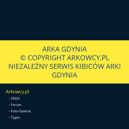
ARKA GDYNIA
© COPYRIGHT ARKOWCY.PL
NIEZALEŻNY SERWIS KIBICÓW ARKI
GDYNIA
Arkowcy.pl
-
SKGA
-
Forum
-
Foto-Galeria
-
Typer