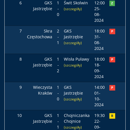
6
GKS
1
Świt Skolwin
12:00
Z
Jastrzębie
-
25-
(szczegóły)
0
08-
2024
7
Skra
2
GKS
18:00
P
Częstochowa
-
Jastrzębie
31-
1
08-
(szczegóły)
2024
8
GKS
1
Wisła Puławy
18:00
P
Jastrzębie
-
18-
(szczegóły)
2
09-
2024
9
Wieczysta
1
GKS
14:00
P
Kraków
-
Jastrzębie
01-
0
10-
(szczegóły)
2024
10
GKS
1
Chojniczanka
19:30
R
Jastrzębie
-
Chojnice
22-
1
09-
(szczegóły)