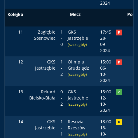
2024
Kolejka
Mecz
Pods
11
Zagłębie
1
GKS
17:45
P
Sosnowiec
-
Jastrzębie
28-
0
09-
(szczegóły)
2024
12
GKS
1
Olimpia
15:00
P
Jastrzębie
-
Grudziądz
06-
2
10-
(szczegóły)
2024
13
Rekord
0
GKS
15:00
Z
Bielsko-Biała
-
Jastrzębie
12-
2
10-
(szczegóły)
2024
14
GKS
1
Resovia
18:00
R
Jastrzębie
-
Rzeszów
18-
1
10-
(szczegóły)