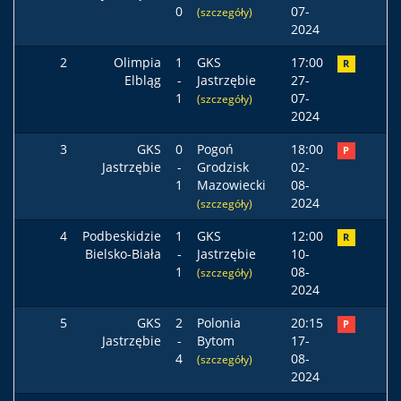
0
07-
(szczegóły)
2024
2
Olimpia
1
GKS
17:00
R
Elbląg
-
Jastrzębie
27-
1
07-
(szczegóły)
2024
3
GKS
0
Pogoń
18:00
P
Jastrzębie
-
Grodzisk
02-
1
Mazowiecki
08-
2024
(szczegóły)
4
Podbeskidzie
1
GKS
12:00
R
Bielsko-Biała
-
Jastrzębie
10-
1
08-
(szczegóły)
2024
5
GKS
2
Polonia
20:15
P
Jastrzębie
-
Bytom
17-
4
08-
(szczegóły)
2024