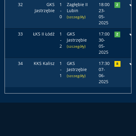
32
GKS
1
Zagłębie II
18:00
Z
Jastrzębie
-
Lubin
23-
0
05-
(szczegóły)
2025
33
ŁKS II Łódź
1
GKS
17:00
Z
-
Jastrzębie
30-
2
05-
(szczegóły)
2025
34
KKS Kalisz
1
GKS
17:30
R
-
Jastrzębie
07-
1
06-
(szczegóły)
2025