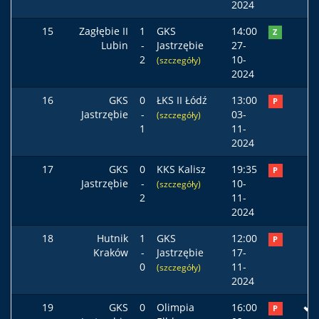
2024
15
Zagłębie II
1
GKS
14:00
Z
Lubin
-
Jastrzębie
27-
2
10-
(szczegóły)
2024
16
GKS
0
ŁKS II Łódź
13:00
P
Jastrzębie
-
03-
(szczegóły)
1
11-
2024
17
GKS
0
KKS Kalisz
19:35
P
Jastrzębie
-
10-
(szczegóły)
2
11-
2024
18
Hutnik
1
GKS
12:00
P
Kraków
-
Jastrzębie
17-
0
11-
(szczegóły)
2024
19
GKS
0
Olimpia
16:00
P