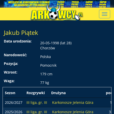
Toggl
navig
Jakub Piątek
Data urodzenia:
20-05-1998 (lat 28)
Chorzów
Narodowość:
Polska
Pozycja:
Pomocnik
Wzrost:
179 cm
Waga:
77 kg
Sezon
Rozgrywki
Drużyna
pods
2026/2027
III liga, gr. III
Karkonosze Jelenia Góra
1
2025/2026
III liga, gr. III
Karkonosze Jelenia Góra
31