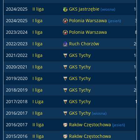
2024/2025
II liga
GKS Jastrzębie
16
(wiosna)
2024/2025
I liga
Polonia Warszawa
3
(jesień)
2023/2024
I liga
Polonia Warszawa
8
2022/2023
I liga
Ruch Chorzów
20
2021/2022
I liga
GKS Tychy
16
2020/2021
I liga
GKS Tychy
11
2019/2020
I liga
GKS Tychy
5
2018/2019
I liga
GKS Tychy
26
2017/2018
I Liga
GKS Tychy
1
2016/2017
I liga
GKS Tychy
(wiosna)
2016/2017
II liga
Raków Częstochowa
(jesień)
2015/2016
II liga
Raków Częstochowa