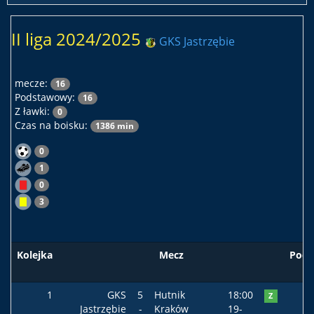
II liga 2024/2025
GKS Jastrzębie
mecze:
16
Podstawowy:
16
Z ławki:
0
Czas na boisku:
1386 min
0
1
0
3
Kolejka
Mecz
Pods
1
GKS
5
Hutnik
18:00
Z
Jastrzębie
-
Kraków
19-