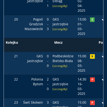
Jastrzębie
-
Elbląg
02-
1
04-
(szczegóły)
2025
20
Pogoń
0
GKS
13:00
Z
Grodzisk
-
Jastrzębie
01-
Mazowiecki
3
03-
(szczegóły)
2025
Kolejka
Mecz
Pods
21
GKS
0
Podbeskidzie
15:00
R
Jastrzębie
-
Bielsko-Biała
08-
0
03-
(szczegóły)
2025
22
Polonia
2
GKS
14:30
P
Bytom
-
Jastrzębie
16-
0
03-
(szczegóły)
2025
23
Świt Skolwin
3
GKS
15:00
P