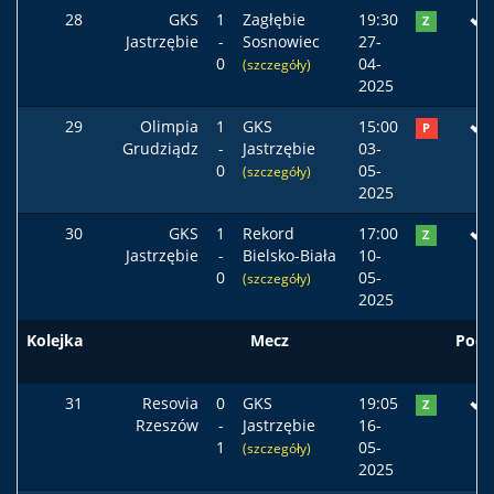
28
GKS
1
Zagłębie
19:30
Z
Jastrzębie
-
Sosnowiec
27-
0
04-
(szczegóły)
2025
29
Olimpia
1
GKS
15:00
P
Grudziądz
-
Jastrzębie
03-
0
05-
(szczegóły)
2025
30
GKS
1
Rekord
17:00
Z
Jastrzębie
-
Bielsko-Biała
10-
0
05-
(szczegóły)
2025
Kolejka
Mecz
Pods
31
Resovia
0
GKS
19:05
Z
Rzeszów
-
Jastrzębie
16-
1
05-
(szczegóły)
2025