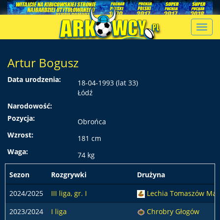
Toggl
navig
Artur Bogusz
Data urodzenia:
18-04-1993 (lat 33)
Łódź
Narodowość:
Pozycja:
Obrońca
Wzrost:
181 cm
Waga:
74 kg
Sezon
Rozgrywki
Drużyna
2024/2025
III liga, gr. I
Lechia Tomaszów Maz
2023/2024
I liga
Chrobry Głogów