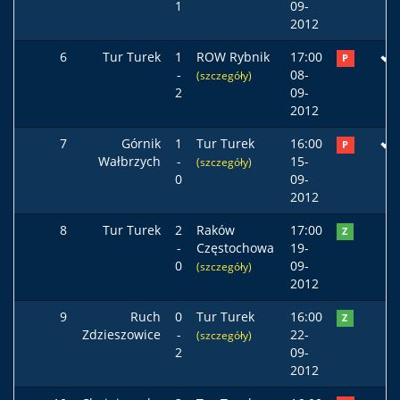
1
09-
2012
6
Tur Turek
1
ROW Rybnik
17:00
P
-
08-
(szczegóły)
2
09-
2012
7
Górnik
1
Tur Turek
16:00
P
Wałbrzych
-
15-
(szczegóły)
0
09-
2012
8
Tur Turek
2
Raków
17:00
Z
-
Częstochowa
19-
0
09-
(szczegóły)
2012
9
Ruch
0
Tur Turek
16:00
Z
Zdzieszowice
-
22-
(szczegóły)
2
09-
2012