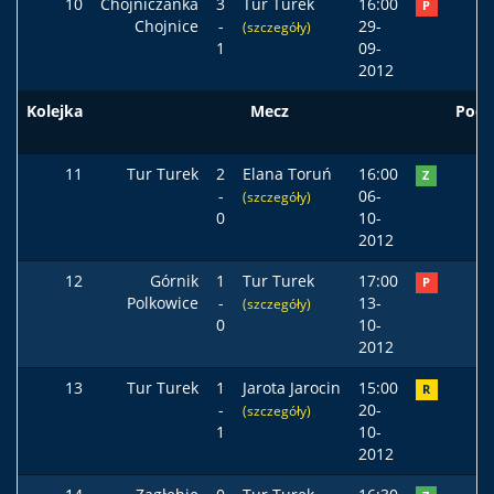
10
Chojniczanka
3
Tur Turek
16:00
P
Chojnice
-
29-
(szczegóły)
1
09-
2012
Kolejka
Mecz
Pods
11
Tur Turek
2
Elana Toruń
16:00
Z
-
06-
(szczegóły)
0
10-
2012
12
Górnik
1
Tur Turek
17:00
P
Polkowice
-
13-
(szczegóły)
0
10-
2012
13
Tur Turek
1
Jarota Jarocin
15:00
R
-
20-
(szczegóły)
1
10-
2012