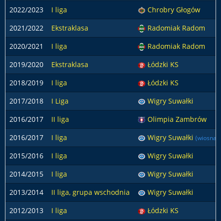
2022/2023
I liga
Chrobry Głogów
2021/2022
Ekstraklasa
Radomiak Radom
2020/2021
I liga
Radomiak Radom
2019/2020
Ekstraklasa
Łódzki KS
2018/2019
I liga
Łódzki KS
2017/2018
I Liga
Wigry Suwałki
2016/2017
II liga
Olimpia Zambrów
2016/2017
I liga
Wigry Suwałki
(wiosna)
2015/2016
I liga
Wigry Suwałki
2014/2015
I liga
Wigry Suwałki
2013/2014
II liga, grupa wschodnia
Wigry Suwałki
2012/2013
I liga
Łódzki KS