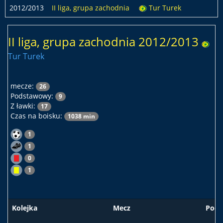
2012/2013
II liga, grupa zachodnia
Tur Turek
II liga, grupa zachodnia 2012/2013
Tur Turek
mecze:
26
Podstawowy:
9
Z ławki:
17
Czas na boisku:
1038 min
1
1
0
1
Kolejka
Mecz
Pods