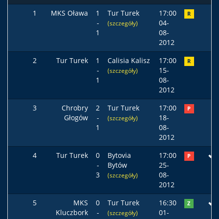
1
MKS Oława
1
Tur Turek
17:00
R
-
04-
(szczegóły)
1
08-
2012
2
Tur Turek
1
Calisia Kalisz
17:00
R
-
15-
(szczegóły)
1
08-
2012
3
Chrobry
2
Tur Turek
17:00
P
Głogów
-
18-
(szczegóły)
1
08-
2012
4
Tur Turek
0
Bytovia
17:00
P
-
Bytów
25-
3
08-
(szczegóły)
2012
5
MKS
0
Tur Turek
16:30
Z
Kluczbork
-
01-
(szczegóły)