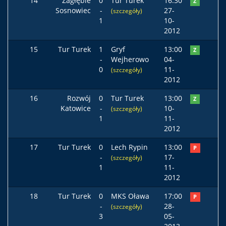
14
Zagłębie
0
Tur Turek
16:30
Z
Sosnowiec
-
27-
(szczegóły)
1
10-
2012
15
Tur Turek
1
Gryf
13:00
Z
-
Wejherowo
04-
0
11-
(szczegóły)
2012
16
Rozwój
0
Tur Turek
13:00
Z
Katowice
-
10-
(szczegóły)
1
11-
2012
17
Tur Turek
0
Lech Rypin
13:00
P
-
17-
(szczegóły)
1
11-
2012
18
Tur Turek
0
MKS Oława
17:00
P
-
28-
(szczegóły)
3
05-