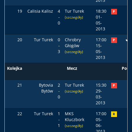
2013
19
Calisia Kalisz
4
Tur Turek
18:30
P
-
01-
(szczegóły)
0
05-
2013
20
Tur Turek
0
Chrobry
17:00
P
-
Głogów
15-
3
05-
(szczegóły)
2013
Kolejka
Mecz
Pods
21
Bytovia
2
Tur Turek
15:30
P
Bytów
-
29-
(szczegóły)
0
03-
2013
22
Tur Turek
1
MKS
17:00
R
-
Kluczbork
05-
1
06-
(szczegóły)
2013