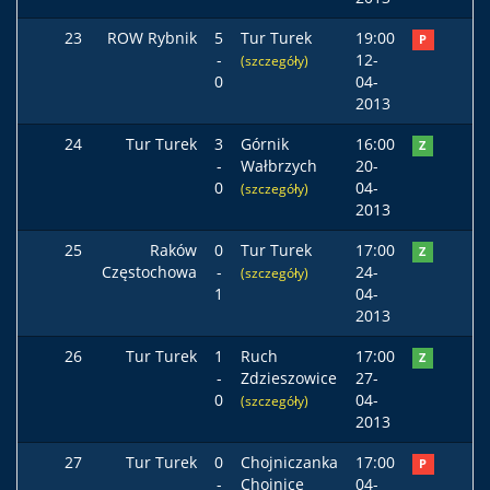
23
ROW Rybnik
5
Tur Turek
19:00
P
-
12-
(szczegóły)
0
04-
2013
24
Tur Turek
3
Górnik
16:00
Z
-
Wałbrzych
20-
0
04-
(szczegóły)
2013
25
Raków
0
Tur Turek
17:00
Z
Częstochowa
-
24-
(szczegóły)
1
04-
2013
26
Tur Turek
1
Ruch
17:00
Z
-
Zdzieszowice
27-
0
04-
(szczegóły)
2013
27
Tur Turek
0
Chojniczanka
17:00
P
-
Chojnice
04-