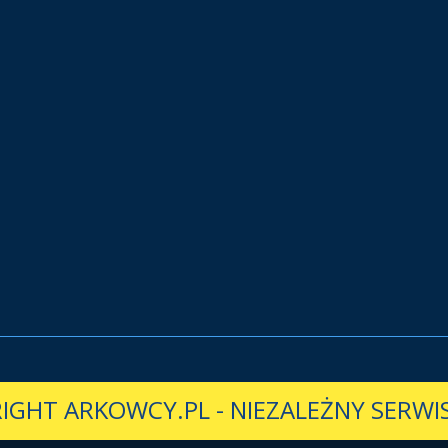
IGHT ARKOWCY.PL
-
NIEZALEŻNY SERWIS