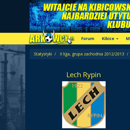
Forum
Kibice
M
Statystyki
II liga, grupa zachodnia 2012/2013
Lech Rypin