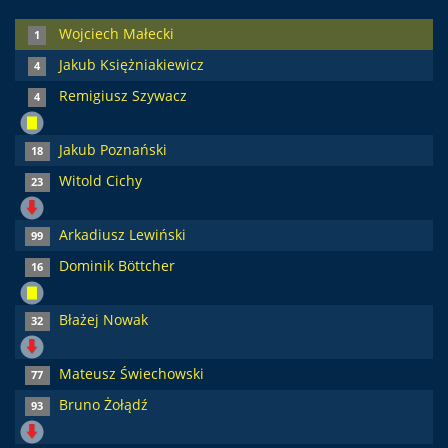
Wojciech Małecki
1
Jakub Księżniakiewicz
4
Remigiusz Szywacz
4
Jakub Poznański
18
Witold Cichy
23
Arkadiusz Lewiński
99
Dominik Böttcher
16
Błażej Nowak
32
Mateusz Świechowski
77
Bruno Żołądź
93