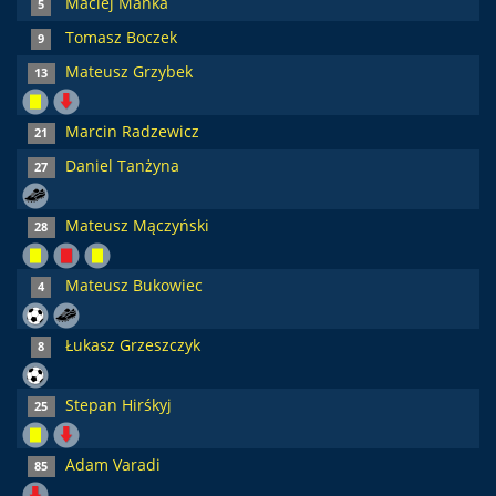
Maciej Mańka
5
Tomasz Boczek
9
Mateusz Grzybek
13
Marcin Radzewicz
21
Daniel Tanżyna
27
Mateusz Mączyński
28
Mateusz Bukowiec
4
Łukasz Grzeszczyk
8
Stepan Hirśkyj
25
Adam Varadi
85