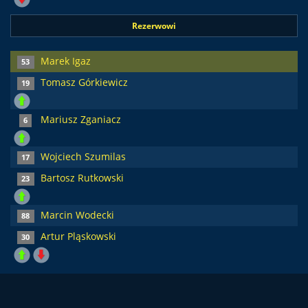
Rezerwowi
Marek Igaz
53
Tomasz Górkiewicz
19
Mariusz Zganiacz
6
Wojciech Szumilas
17
Bartosz Rutkowski
23
Marcin Wodecki
88
Artur Pląskowski
30