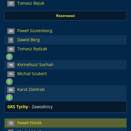
Tomasz Bejuk
17
Rezerwowi
Paweł Szutenberg
20
Dawid Berg
7
Tomasz Rydzak
10
Korneliusz Sochań
14
Michał Szubert
11
Karol Zieliński
93
GKS Tychy
- Zawodnicy
Paweł Florek
12