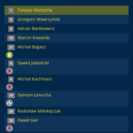
Tomasz Wietecha
1
Grzegorz Wawrzyński
5
Adrian Bartkiewicz
9
Marcin Kowalski
15
Michał Bogacz
21
Dawid Jabłoński
6
Michał Kachniarz
8
Damian Łanucha
10
Radosław Mikołajczak
20
Paweł Giel
23