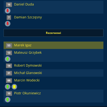
Daniel Duda
16
Damian Szczęsny
7
Rezerwowi
Marek Igaz
53
Mateusz Grzybek
13
Robert Dymowski
14
Michał Glanowski
31
Marcin Wodecki
88
Piotr Okuniewicz
10