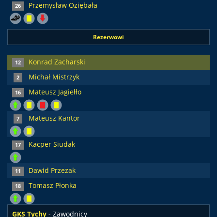
Przemysław Oziębała
26
Rezerwowi
Konrad Zacharski
12
Michał Mistrzyk
2
Mateusz Jagiełło
16
Mateusz Kantor
7
Kacper Siudak
17
Dawid Przezak
11
Tomasz Płonka
18
GKS Tychy
- Zawodnicy