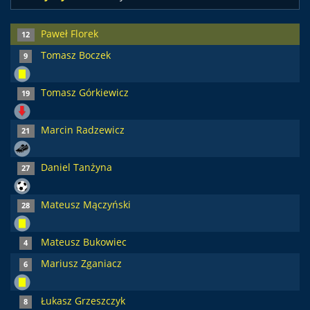
Paweł Florek
12
Tomasz Boczek
9
Tomasz Górkiewicz
19
Marcin Radzewicz
21
Daniel Tanżyna
27
Mateusz Mączyński
28
Mateusz Bukowiec
4
Mariusz Zganiacz
6
Łukasz Grzeszczyk
8