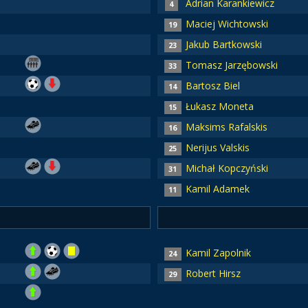
Adrian Karankiewicz
4
Maciej Wichtowski
19
Jakub Bartkowski
23
Tomasz Jarzębowski
33
Bartosz Biel
14
Łukasz Moneta
15
Maksims Rafalskis
16
Nerijus Valskis
25
Michał Kopczyński
31
Kamil Adamek
11
Kamil Zapolnik
24
Robert Hirsz
29