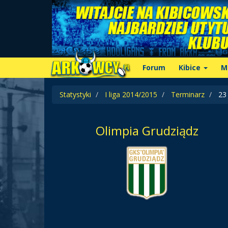
Forum
Kibice
M
Statystyki
I liga 2014/2015
Terminarz
23 
Olimpia Grudziądz