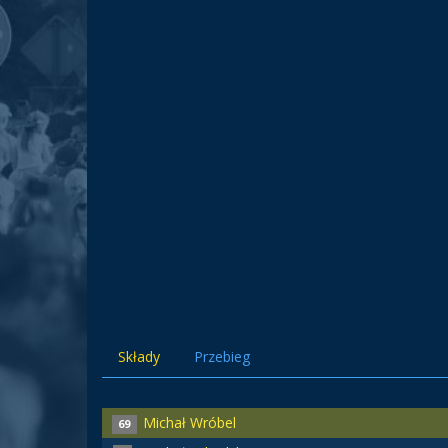
Składy
Przebieg
Michał Wróbel
69