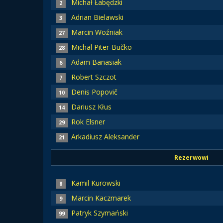
Michał Łabędzki
2
Adrian Bielawski
3
Marcin Woźniak
27
Michal Piter-Bučko
28
Adam Banasiak
6
Robert Szczot
7
Denis Popovič
10
Dariusz Kłus
14
Rok Elsner
29
Arkadiusz Aleksander
21
Rezerwowi
Kamil Kurowski
8
Marcin Kaczmarek
9
Patryk Szymański
99