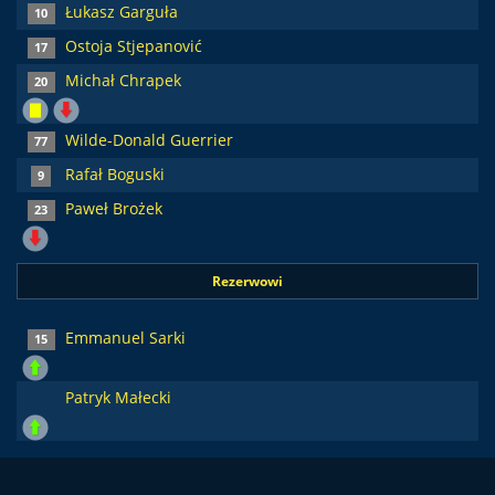
Łukasz Garguła
10
Ostoja Stjepanović
17
Michał Chrapek
20
Wilde-Donald Guerrier
77
Rafał Boguski
9
Paweł Brożek
23
Rezerwowi
Emmanuel Sarki
15
Patryk Małecki