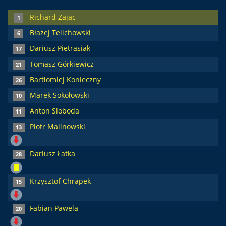
Richard Zajac
1
Błażej Telichowski
6
Dariusz Pietrasiak
17
Tomasz Górkiewicz
21
Bartłomiej Konieczny
26
Marek Sokołowski
10
Anton Sloboda
11
Piotr Malinowski
13
Dariusz Łatka
28
Krzysztof Chrapek
15
Fabian Pawela
20