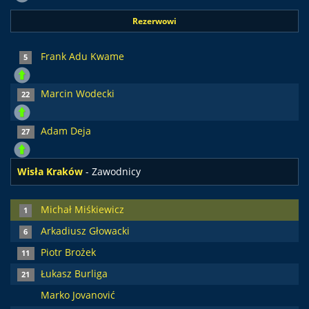
Rezerwowi
Frank Adu Kwame
5
Marcin Wodecki
22
Adam Deja
27
Wisła Kraków
- Zawodnicy
Michał Miśkiewicz
1
Arkadiusz Głowacki
6
Piotr Brożek
11
Łukasz Burliga
21
Marko Jovanović