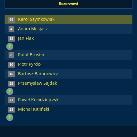
Rezerwowi
Karol Szymkowiak
99
Adam Mesjasz
4
Jan Flak
13
Rafał Brusiło
8
Piotr Pyrdoł
10
Bartosz Baranowicz
16
Przemysław Sajdak
25
Paweł Kołodziejczyk
77
Michał Kitliński
28