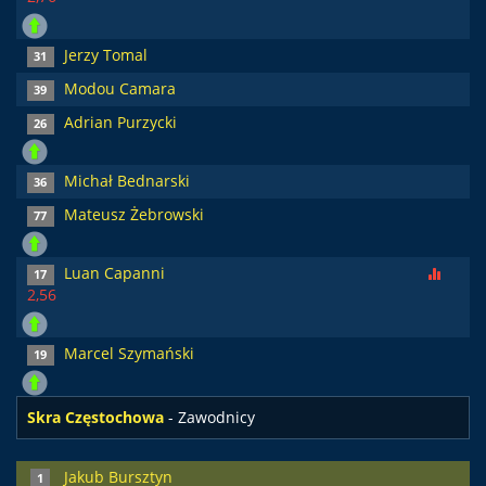
Jerzy Tomal
31
Modou Camara
39
Adrian Purzycki
26
Michał Bednarski
36
Mateusz Żebrowski
77
Luan Capanni
17
2,56
Marcel Szymański
19
Skra Częstochowa
- Zawodnicy
Jakub Bursztyn
1