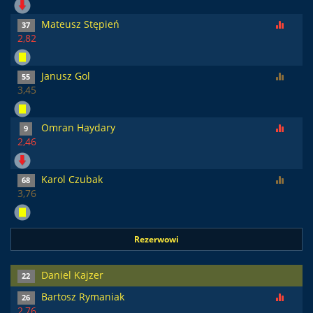
Mateusz Stępień
37
2,82
Janusz Gol
55
3,45
Omran Haydary
9
2,46
Karol Czubak
68
3,76
Rezerwowi
Daniel Kajzer
22
Bartosz Rymaniak
26
2,76