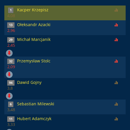
Kacper Krzepisz
1
4,08
Ołeksandr Azacki
13
2,96
Michał Marcjanik
29
2,45
Przemysław Stolc
32
2,09
Dawid Gojny
94
3,8
Sebastian Milewski
6
3,48
Hubert Adamczyk
11
3,33