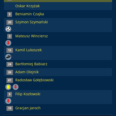
Oskar Krzyżak
Beniamin Czajka
5
Szymon Szymański
20
Mateusz Winciersz
3
Kamil Lukoszek
15
Bartłomiej Babiarz
24
Adam Olejnik
26
Radosław Gołębiowski
87
Filip Kozłowski
9
Gracjan Jaroch
19