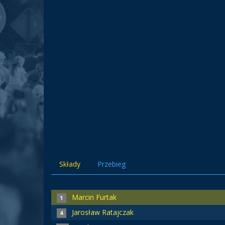
Składy
Przebieg
Marcin Furtak
1
Jarosław Ratajczak
4