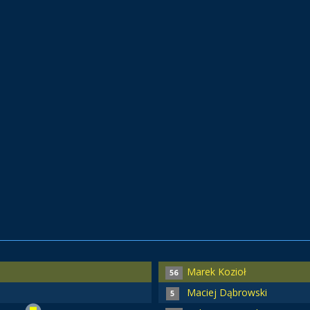
Marek Kozioł
56
Maciej Dąbrowski
5