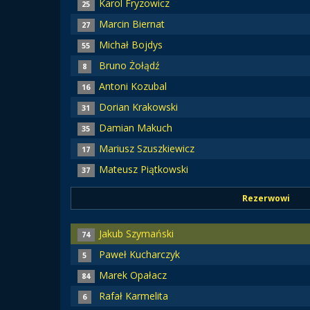
Karol Fryzowicz
25
Marcin Biernat
27
Michał Bojdys
55
Bruno Żołądź
8
Antoni Kozubal
16
Dorian Krakowski
31
Damian Makuch
35
Mariusz Szuszkiewicz
17
Mateusz Piątkowski
37
Rezerwowi
Jakub Szymański
74
Paweł Kucharczyk
5
Marek Opałacz
84
Rafał Karmelita
6