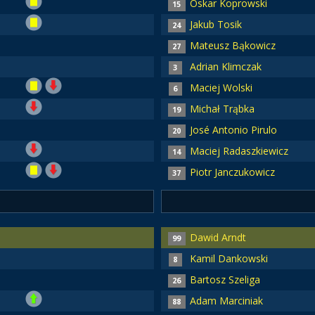
Oskar Koprowski
15
Jakub Tosik
24
Mateusz Bąkowicz
27
Adrian Klimczak
3
Maciej Wolski
6
Michał Trąbka
19
José Antonio Pirulo
20
Maciej Radaszkiewicz
14
Piotr Janczukowicz
37
Dawid Arndt
99
Kamil Dankowski
8
Bartosz Szeliga
26
Adam Marciniak
88