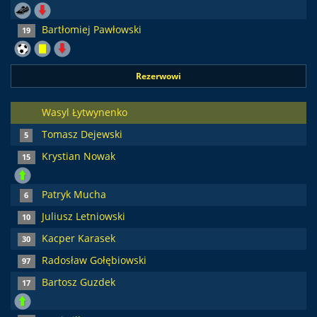
Bartłomiej Pawłowski
19
Rezerwowi
Wasyl Łytwynenko
Tomasz Dejewski
5
Krystian Nowak
15
Patryk Mucha
6
Juliusz Letniowski
10
Kacper Karasek
30
Radosław Gołębiowski
97
Bartosz Guzdek
17