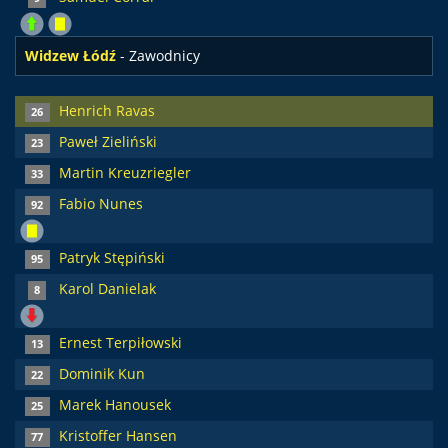
Widzew Łódź
- Zawodnicy
Henrich Ravas
26
Paweł Zieliński
23
Martin Kreuzriegler
33
Fabio Nunes
92
Patryk Stępiński
95
Karol Danielak
8
Ernest Terpiłowski
13
Dominik Kun
22
Marek Hanousek
25
Kristoffer Hansen
77