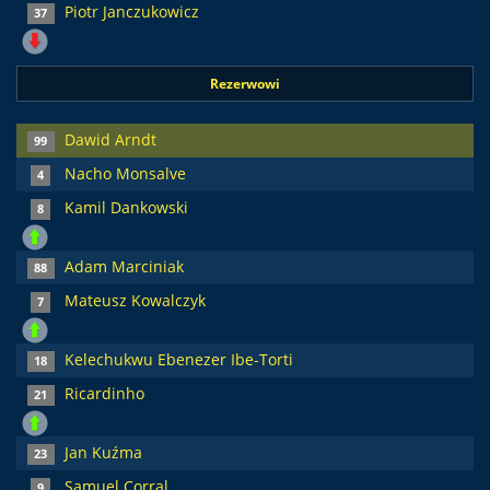
Piotr Janczukowicz
37
Rezerwowi
Dawid Arndt
99
Nacho Monsalve
4
Kamil Dankowski
8
Adam Marciniak
88
Mateusz Kowalczyk
7
Kelechukwu Ebenezer Ibe-Torti
18
Ricardinho
21
Jan Kuźma
23
Samuel Corral
9