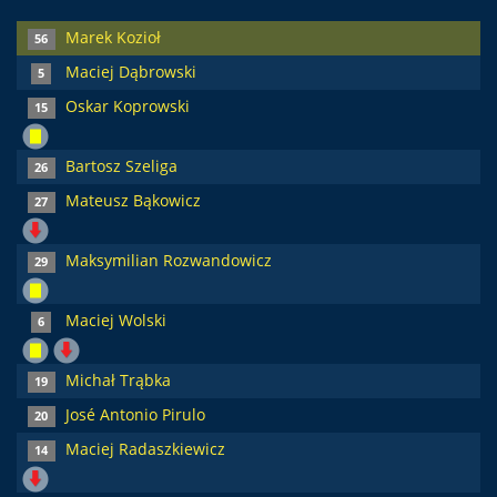
Marek Kozioł
56
Maciej Dąbrowski
5
Oskar Koprowski
15
Bartosz Szeliga
26
Mateusz Bąkowicz
27
Maksymilian Rozwandowicz
29
Maciej Wolski
6
Michał Trąbka
19
José Antonio Pirulo
20
Maciej Radaszkiewicz
14