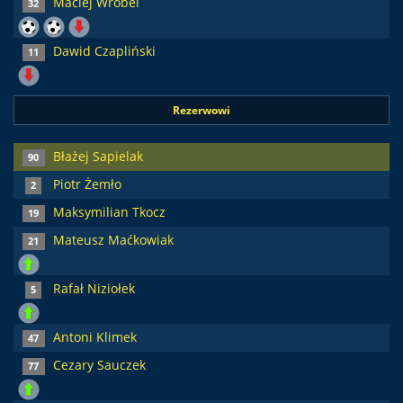
Maciej Wróbel
32
Dawid Czapliński
11
Rezerwowi
Błażej Sapielak
90
Piotr Żemło
2
Maksymilian Tkocz
19
Mateusz Maćkowiak
21
Rafał Niziołek
5
Antoni Klimek
47
Cezary Sauczek
77