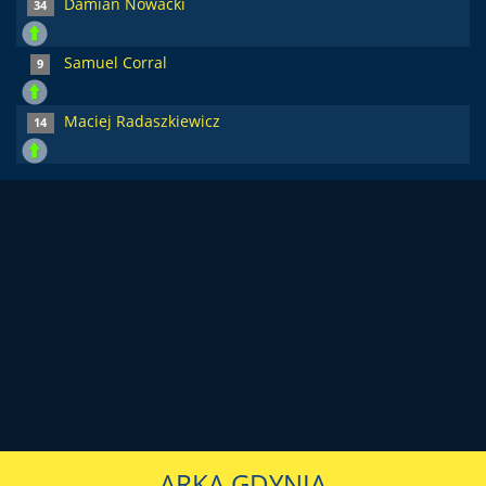
Damian Nowacki
34
Samuel Corral
9
Maciej Radaszkiewicz
14
ARKA GDYNIA