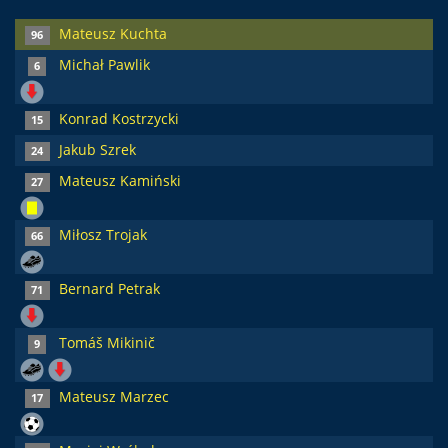
Mateusz Kuchta
96
Michał Pawlik
6
Konrad Kostrzycki
15
Jakub Szrek
24
Mateusz Kamiński
27
Miłosz Trojak
66
Bernard Petrak
71
Tomáš Mikinič
9
Mateusz Marzec
17