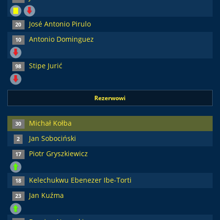
José Antonio Pirulo
20
Antonio Dominguez
10
Stipe Jurić
98
Rezerwowi
Michał Kołba
30
Jan Sobociński
2
Piotr Gryszkiewicz
17
Kelechukwu Ebenezer Ibe-Torti
18
Jan Kuźma
23