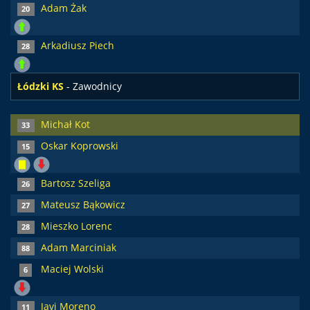
Adam Żak
20
Arkadiusz Piech
28
Łódzki KS
- Zawodnicy
Michał Kot
33
Oskar Koprowski
15
Bartosz Szeliga
26
Mateusz Bąkowicz
27
Mieszko Lorenc
28
Adam Marciniak
88
Maciej Wolski
6
Javi Moreno
11