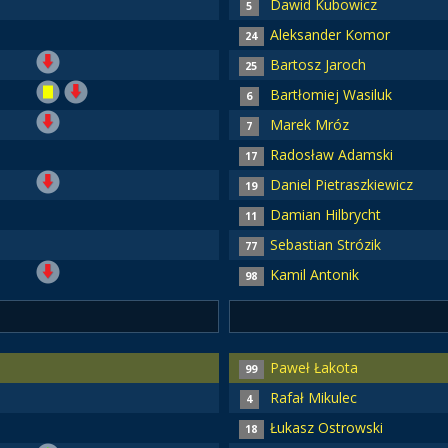
Dawid Kubowicz
5
Aleksander Komor
24
Bartosz Jaroch
25
Bartłomiej Wasiluk
6
Marek Mróz
7
Radosław Adamski
17
Daniel Pietraszkiewicz
19
Damian Hilbrycht
11
Sebastian Strózik
77
Kamil Antonik
98
Paweł Łakota
99
Rafał Mikulec
4
Łukasz Ostrowski
18