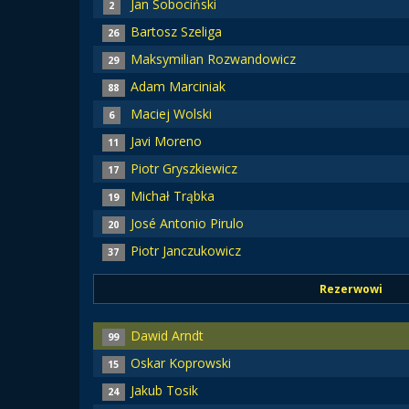
Jan Sobociński
2
Bartosz Szeliga
26
Maksymilian Rozwandowicz
29
Adam Marciniak
88
Maciej Wolski
6
Javi Moreno
11
Piotr Gryszkiewicz
17
Michał Trąbka
19
José Antonio Pirulo
20
Piotr Janczukowicz
37
Rezerwowi
Dawid Arndt
99
Oskar Koprowski
15
Jakub Tosik
24