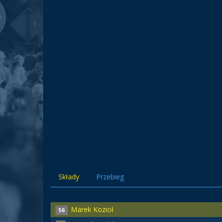
Składy
Przebieg
Marek Kozioł
56