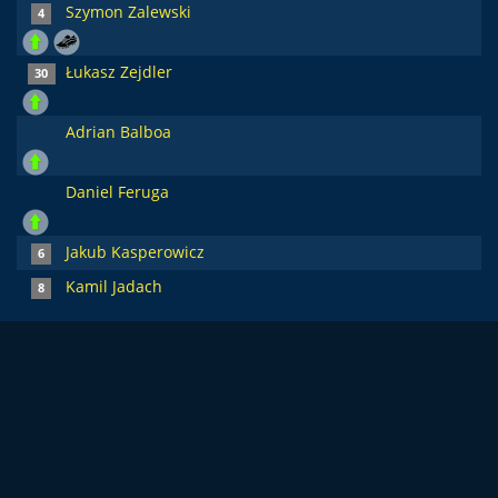
Szymon Zalewski
4
Łukasz Zejdler
30
Adrian Balboa
Daniel Feruga
Jakub Kasperowicz
6
Kamil Jadach
8