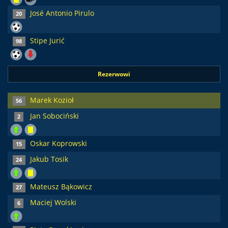
José Antonio Pirulo
20
Stipe Jurić
98
Rezerwowi
Marek Kozioł
56
Jan Sobociński
2
Oskar Koprowski
15
Jakub Tosik
24
Mateusz Bąkowicz
27
Maciej Wolski
6