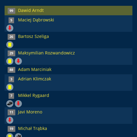
Dawid Arndt
99
Maciej Dąbrowski
5
Bartosz Szeliga
26
Maksymilian Rozwandowicz
29
Adam Marciniak
88
Adrian Klimczak
3
Mikkel Rygaard
7
Javi Moreno
11
Michał Trąbka
19