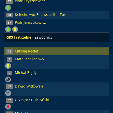
Piotr Gryszkiewicz
17
Kelechukwu Ebenezer Ibe-Torti
18
Piotr Janczukowicz
37
GKS Jastrzębie
- Zawodnicy
Mikołaj Reclaf
12
Mateusz Słodowy
3
Michał Bojdys
5
Dawid Witkowski
17
Grzegorz Gulczyński
32