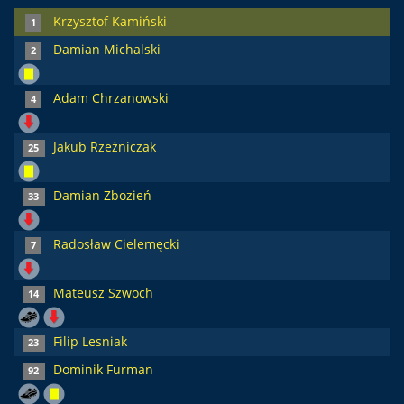
Krzysztof Kamiński
1
Damian Michalski
2
Adam Chrzanowski
4
Jakub Rzeźniczak
25
Damian Zbozień
33
Radosław Cielemęcki
7
Mateusz Szwoch
14
Filip Lesniak
23
Dominik Furman
92