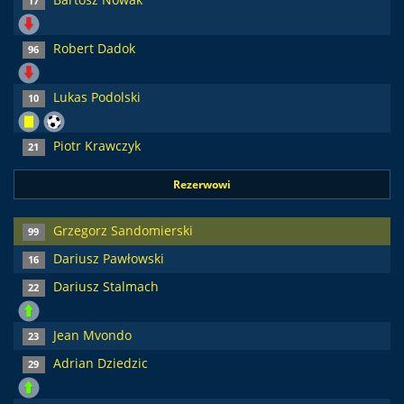
17
Robert Dadok
96
Lukas Podolski
10
Piotr Krawczyk
21
Rezerwowi
Grzegorz Sandomierski
99
Dariusz Pawłowski
16
Dariusz Stalmach
22
Jean Mvondo
23
Adrian Dziedzic
29