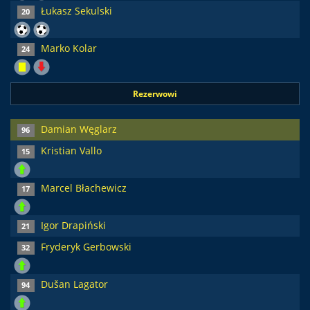
Łukasz Sekulski
20
Marko Kolar
24
Rezerwowi
Damian Węglarz
96
Kristian Vallo
15
Marcel Błachewicz
17
Igor Drapiński
21
Fryderyk Gerbowski
32
Dušan Lagator
94