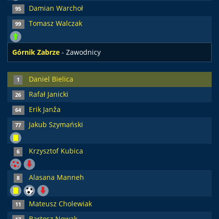
Damian Warchoł
95
Tomasz Walczak
99
Górnik Zabrze
- Zawodnicy
Daniel Bielica
1
Rafał Janicki
26
Erik Janža
64
Jakub Szymański
77
Krzysztof Kubica
6
Alasana Manneh
8
Mateusz Cholewiak
11
Bartosz Nowak