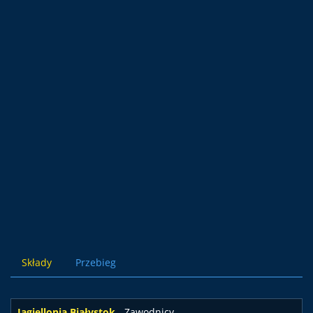
Składy
Przebieg
Jagiellonia Białystok
- Zawodnicy