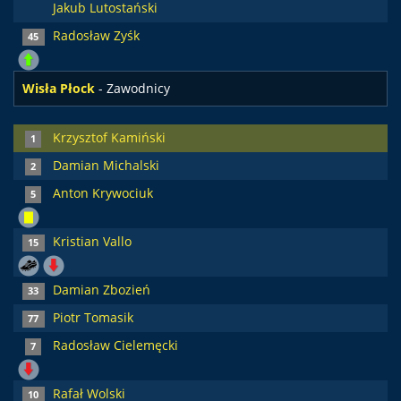
Jakub Lutostański
Radosław Zyśk
45
Wisła Płock
- Zawodnicy
Krzysztof Kamiński
1
Damian Michalski
2
Anton Krywociuk
5
Kristian Vallo
15
Damian Zbozień
33
Piotr Tomasik
77
Radosław Cielemęcki
7
Rafał Wolski
10