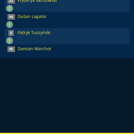
Fryderyk Gerbowski
32
Dušan Lagator
94
Patryk Tuszyński
8
Damian Warchoł
95