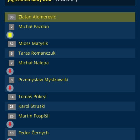
Zlatan Alomerović
33
Michał Pazdan
2
Miosz Matysik
32
Taras Romanczuk
6
Michał Nalepa
7
Przemysław Mystkowski
8
Tomáš Přikryl
14
Karol Struski
23
Martin Pospíšil
26
Fedor Černych
10