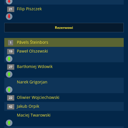
Filip Piszczek
21
Rezerwowi
Pāvels Šteinbors
1
Paweł Olszewski
19
Bartłomiej Wdowik
27
Narek Grigorjan
Oliwier Wojciechowski
22
Jakub Orpik
42
Maciej Twarowski