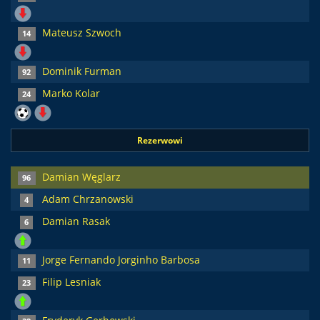
Mateusz Szwoch
14
Dominik Furman
92
Marko Kolar
24
Rezerwowi
Damian Węglarz
96
Adam Chrzanowski
4
Damian Rasak
6
Jorge Fernando Jorginho Barbosa
11
Filip Lesniak
23