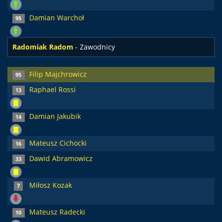
Damian Warchoł
95
Radomiak Radom
- Zawodnicy
Filip Majchrowicz
95
Raphael Rossi
13
Damian Jakubik
14
Mateusz Cichocki
16
Dawid Abramowicz
33
Miłosz Kozak
7
Mateusz Radecki
10