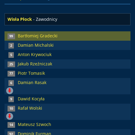
Wisła Płock
- Zawodnicy
Bartłomiej Gradecki
99
Damian Michalski
2
Anton Krywociuk
5
Jakub Rzeźniczak
25
Piotr Tomasik
77
Damian Rasak
6
Dawid Kocyła
9
Rafał Wolski
10
Mateusz Szwoch
14
Dominik Furman
92