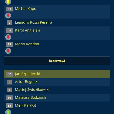
Michał Kaput
11
Leândro Rossi Pereira
9
Karol Angielski
19
Mario Rondon
99
Rezerwowi
Jan Szpaderski
32
Artur Bogusz
3
Maciej Świdzikowski
4
Mateusz Bodzioch
30
Meik Karwot
55