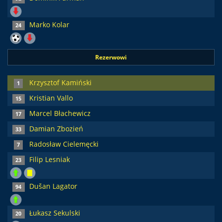
Marko Kolar
24
Rezerwowi
Krzysztof Kamiński
1
Kristian Vallo
15
Marcel Błachewicz
17
Damian Zbozień
33
Radosław Cielemęcki
7
Filip Lesniak
23
Dušan Lagator
94
Łukasz Sekulski
20