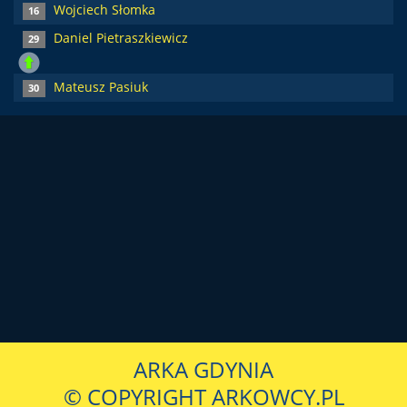
Wojciech Słomka
16
Daniel Pietraszkiewicz
29
Mateusz Pasiuk
30
ARKA GDYNIA
© COPYRIGHT ARKOWCY.PL