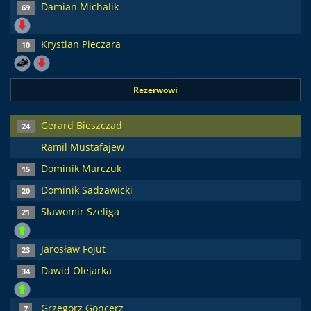
Damian Michalik
69
Krystian Pieczara
10
Rezerwowi
Gerard Bieszczad
24
Ramil Mustafajew
Dominik Marczuk
15
Dominik Sadzawicki
20
Sławomir Szeliga
21
Jarosław Fojut
23
Dawid Olejarka
34
Grzegorz Goncerz
7