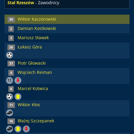
Stal Rzeszów
- Zawodnicy
Wiktor Kaczorowski
39
Damian Kostkowski
2
Mariusz Sławek
3
Łukasz Góra
26
Piotr Głowacki
37
Wojciech Reiman
4
Marcel Kotwica
8
Wiktor Kłos
11
Błażej Szczepanek
16