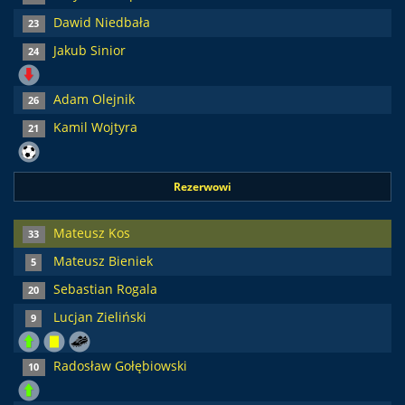
Dawid Niedbała
23
Jakub Sinior
24
Adam Olejnik
26
Kamil Wojtyra
21
Rezerwowi
Mateusz Kos
33
Mateusz Bieniek
5
Sebastian Rogala
20
Lucjan Zieliński
9
Radosław Gołębiowski
10