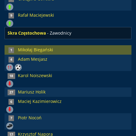
Rafał Maciejewski
9
Skra Częstochowa
- Zawodnicy
Mikołaj Biegański
1
Adam Mesjasz
4
Karol Noiszewski
18
Mariusz Holik
27
Maciej Kazimierowicz
6
Piotr Nocoń
7
Krzysztof Napora
17