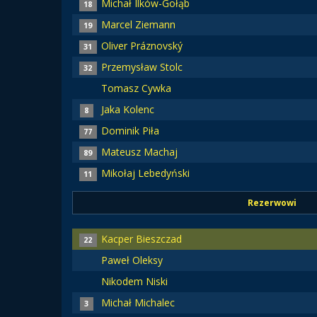
Michał Ilków-Gołąb
18
Marcel Ziemann
19
Oliver Práznovský
31
Przemysław Stolc
32
Tomasz Cywka
Jaka Kolenc
8
Dominik Piła
77
Mateusz Machaj
89
Mikołaj Lebedyński
11
Rezerwowi
Kacper Bieszczad
22
Paweł Oleksy
Nikodem Niski
Michał Michalec
3