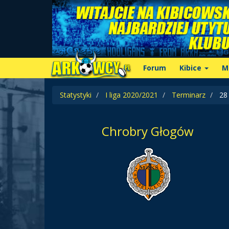
Forum
Kibice
M
Statystyki
I liga 2020/2021
Terminarz
28 
Chrobry Głogów