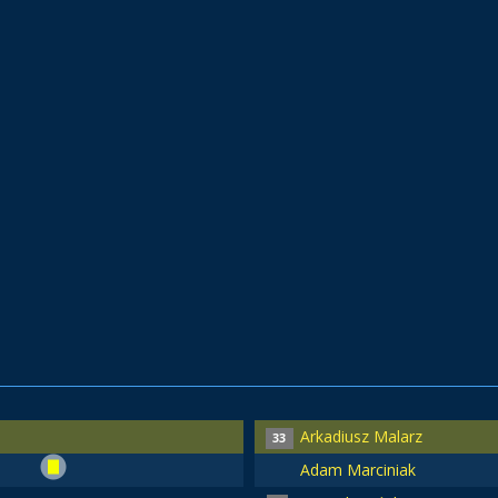
Arkadiusz Malarz
33
Adam Marciniak