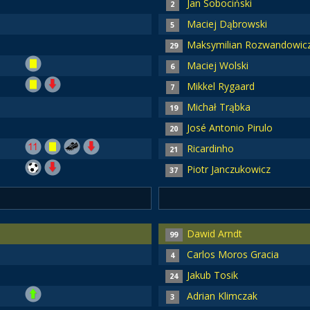
Jan Sobociński
2
Maciej Dąbrowski
5
Maksymilian Rozwandowic
29
Maciej Wolski
6
Mikkel Rygaard
7
Michał Trąbka
19
José Antonio Pirulo
20
Ricardinho
21
Piotr Janczukowicz
37
Dawid Arndt
99
Carlos Moros Gracia
4
Jakub Tosik
24
Adrian Klimczak
3