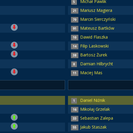
Michał Pawlik
5
Mariusz Magiera
21
Marcin Sierczyński
70
Mateusz Bartków
91
Dawid Flaszka
10
Filip Laskowski
14
Bartosz Żurek
38
Damian Hilbrycht
8
Maciej Mas
11
Daniel Niźnik
1
Mikołaj Grzelak
16
Sebastian Zalepa
33
Jakub Staszak
55