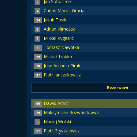
Jan Sobociński
2
Carlos Moros Gracia
4
Jakub Tosik
24
Adrian Klimczak
3
Mikkel Rygaard
7
Tomasz Nawotka
11
Michał Trąbka
19
José Antonio Pirulo
20
Piotr Janczukowicz
37
Rezerwowi
Dawid Arndt
99
Maksymilian Rozwandowicz
29
Maciej Wolski
6
Piotr Gryszkiewicz
17