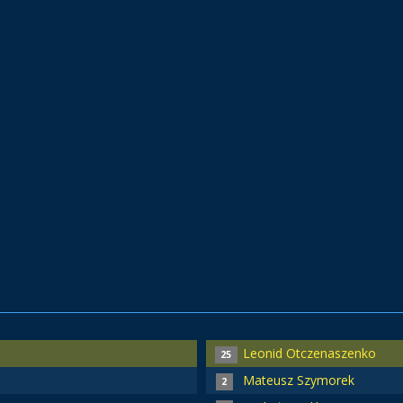
Leonid Otczenaszenko
25
Mateusz Szymorek
2