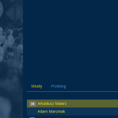
Składy
Przebieg
Arkadiusz Malarz
33
Adam Marciniak