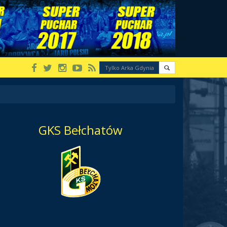
GKS Bełchatów