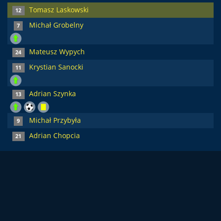
Tomasz Laskowski
12
Michał Grobelny
7
Mateusz Wypych
24
Krystian Sanocki
11
Adrian Szynka
13
Michał Przybyła
9
Adrian Chopcia
21