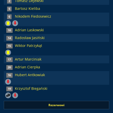
Tomasz Dejewski
2
Bartosz Kieliba
5
Nikodem Fiedosewicz
6
Adrian Laskowski
10
Radosław Jasiński
14
Wiktor Patrzykąt
15
Artur Marciniak
17
Adrian Cierpka
20
Hubert Antkowiak
16
Krzysztof Biegański
19
Rezerwowi