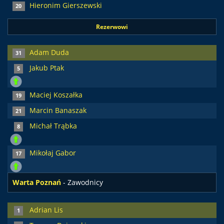
Hieronim Gierszewski
20
Rezerwowi
Adam Duda
31
Jakub Ptak
5
Maciej Koszałka
19
Marcin Banaszak
21
Michał Trąbka
8
Mikołaj Gabor
17
Warta Poznań
- Zawodnicy
Adrian Lis
1