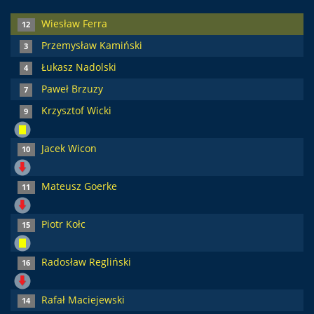
Wiesław Ferra
12
Przemysław Kamiński
3
Łukasz Nadolski
4
Paweł Brzuzy
7
Krzysztof Wicki
9
Jacek Wicon
10
Mateusz Goerke
11
Piotr Kołc
15
Radosław Regliński
16
Rafał Maciejewski
14