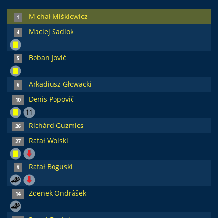
Michał Miśkiewicz
1
Maciej Sadlok
4
Boban Jović
5
Arkadiusz Głowacki
6
Denis Popovič
10
Richárd Guzmics
26
Rafał Wolski
27
Rafał Boguski
9
Zdenek Ondrášek
14