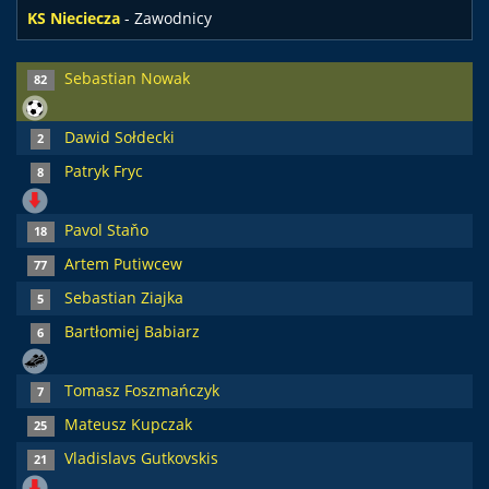
KS Nieciecza
- Zawodnicy
Sebastian Nowak
82
Dawid Sołdecki
2
Patryk Fryc
8
Pavol Staňo
18
Artem Putiwcew
77
Sebastian Ziajka
5
Bartłomiej Babiarz
6
Tomasz Foszmańczyk
7
Mateusz Kupczak
25
Vladislavs Gutkovskis
21