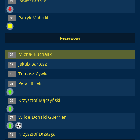
Paweł Brożek
23
Patryk Małecki
88
Rezerwowi
Michał Buchalik
22
Jakub Bartosz
17
Tomasz Cywka
19
Petar Brlek
21
Krzysztof Mączyński
29
Wilde-Donald Guerrier
77
Krzysztof Drzazga
13