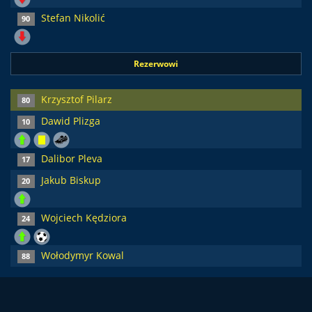
Stefan Nikolić
90
Rezerwowi
Krzysztof Pilarz
80
Dawid Plizga
10
Dalibor Pleva
17
Jakub Biskup
20
Wojciech Kędziora
24
Wołodymyr Kowal
88