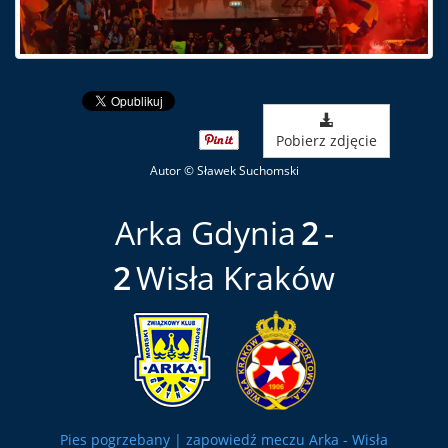
Pobierz zdjęcie
Autor © Sławek Suchomski
Arka Gdynia
2
2
Wisła Kraków
Pies pogrzebany | zapowiedź meczu Arka - Wisła