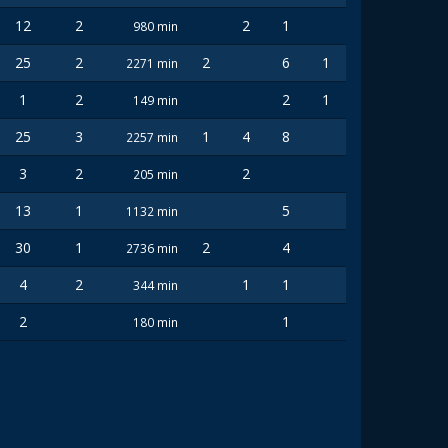
12
2
2
1
980 min
25
2
2
6
1
2271 min
1
2
2
1
149 min
25
3
1
4
8
2257 min
3
2
2
205 min
13
1
5
1132 min
30
1
2
4
2736 min
4
2
1
1
344 min
2
1
180 min