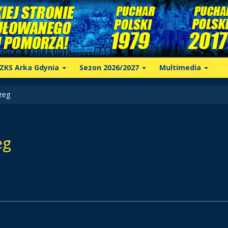
ZKS Arka Gdynia
Sezon 2026/2027
Multimedia
zeg
eg