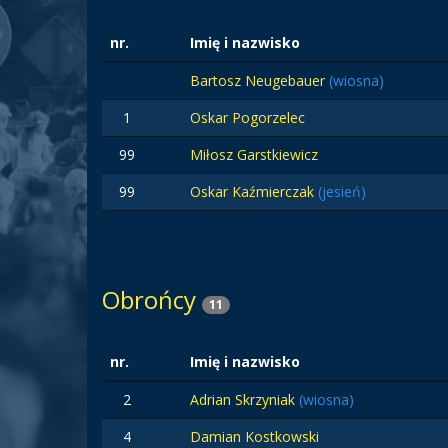
nr.
Imię i nazwisko
Bartosz Neugebauer
(wiosna)
1
Oskar Pogorzelec
99
Miłosz Garstkiewicz
99
Oskar Kaźmierczak
(jesień)
Obrońcy
11
nr.
Imię i nazwisko
2
Adrian Skrzyniak
(wiosna)
4
Damian Kostkowski