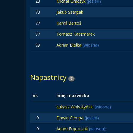
23
Michał Graczyk
(jesień)
73
Jakub Szarpak
77
Kamil Bartoś
97
Tomasz Kaczmarek
99
Adrian Bielka
(wiosna)
Napastnicy
7
nr.
Imię i nazwisko
Łukasz Wolsztyński
(wiosna)
9
Dawid Cempa
(jesień)
9
Adam Frączczak
(wiosna)