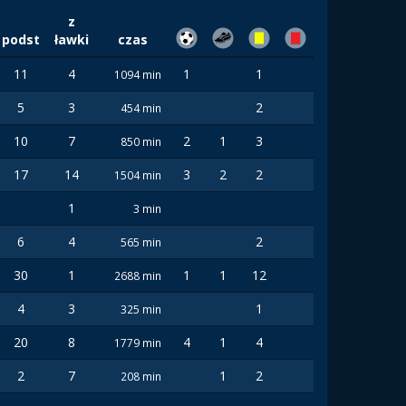
z
podst
ławki
czas
11
4
1
1
1094 min
5
3
2
454 min
10
7
2
1
3
850 min
17
14
3
2
2
1504 min
1
3 min
6
4
2
565 min
30
1
1
1
12
2688 min
4
3
1
325 min
20
8
4
1
4
1779 min
2
7
1
2
208 min