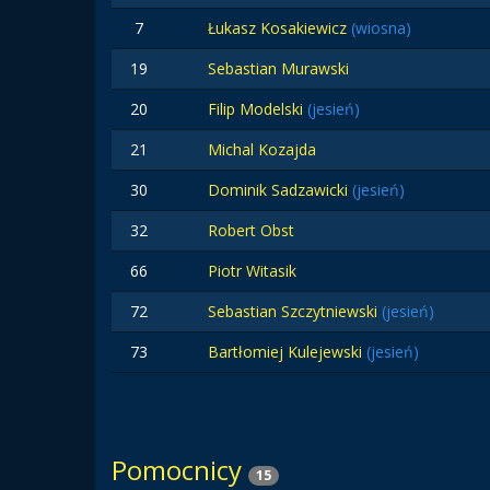
7
Łukasz Kosakiewicz
(wiosna)
19
Sebastian Murawski
20
Filip Modelski
(jesień)
21
Michal Kozajda
30
Dominik Sadzawicki
(jesień)
32
Robert Obst
66
Piotr Witasik
72
Sebastian Szczytniewski
(jesień)
73
Bartłomiej Kulejewski
(jesień)
Pomocnicy
15