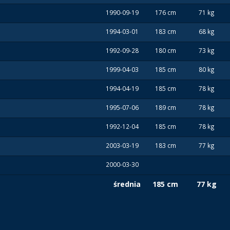
1990-09-19
176 cm
71 kg
1994-03-01
183 cm
68 kg
1992-09-28
180 cm
73 kg
1999-04-03
185 cm
80 kg
1994-04-19
185 cm
78 kg
1995-07-06
189 cm
78 kg
1992-12-04
185 cm
78 kg
2003-03-19
183 cm
77 kg
2000-03-30
średnia
185 cm
77 kg