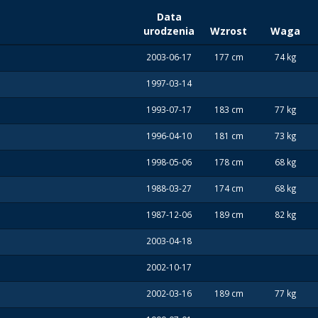
Data
urodzenia
Wzrost
Waga
2003-06-17
177 cm
74 kg
1997-03-14
1993-07-17
183 cm
77 kg
1996-04-10
181 cm
73 kg
1998-05-06
178 cm
68 kg
1988-03-27
174 cm
68 kg
1987-12-06
189 cm
82 kg
2003-04-18
2002-10-17
2002-03-16
189 cm
77 kg