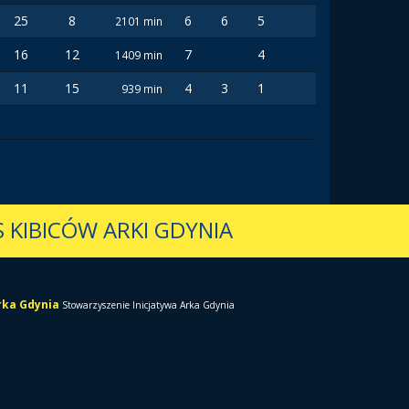
25
8
6
6
5
2101 min
16
12
7
4
1409 min
11
15
4
3
1
939 min
 KIBICÓW ARKI GDYNIA
Arka Gdynia
Stowarzyszenie Inicjatywa Arka Gdynia