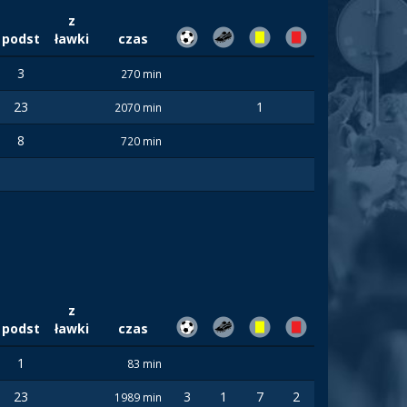
z
podst
ławki
czas
3
270 min
23
1
2070 min
8
720 min
z
podst
ławki
czas
1
83 min
23
3
1
7
2
1989 min