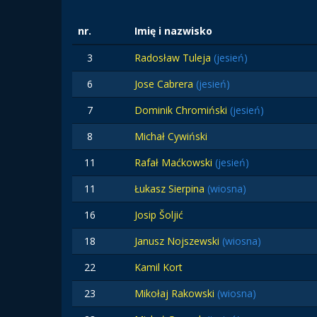
nr.
Imię i nazwisko
3
Radosław Tuleja
(jesień)
6
Jose Cabrera
(jesień)
7
Dominik Chromiński
(jesień)
8
Michał Cywiński
11
Rafał Maćkowski
(jesień)
11
Łukasz Sierpina
(wiosna)
16
Josip Šoljić
18
Janusz Nojszewski
(wiosna)
22
Kamil Kort
23
Mikołaj Rakowski
(wiosna)