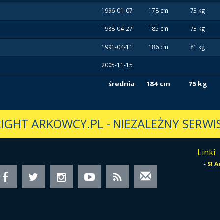
1996-01-07
178 cm
73 kg
1988-04-27
185 cm
73 kg
1991-04-11
186 cm
81 kg
2005-11-15
średnia
184 cm
76 kg
IGHT ARKOWCY.PL
-
NIEZALEŻNY SERWIS
Linki
-
SI 