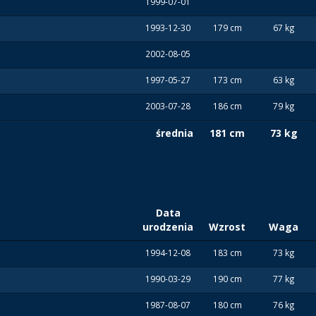
1999-07-01
1993-12-30
179 cm
67 kg
2002-08-05
1997-05-27
173 cm
63 kg
2003-07-28
186 cm
79 kg
średnia
181 cm
73 kg
Data
urodzenia
Wzrost
Waga
1994-12-08
183 cm
73 kg
1990-03-29
190 cm
77 kg
1987-08-07
180 cm
76 kg