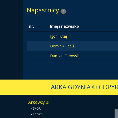
Napastnicy
3
nr.
Imię i nazwisko
Igor Tutaj
Dominik Fabiś
Damian Orłowski
ARKA GDYNIA
© COPYR
Arkowcy.pl
-
SKGA
-
Forum