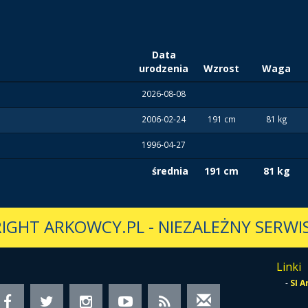
Data
urodzenia
Wzrost
Waga
2026-08-08
2006-02-24
191 cm
81 kg
1996-04-27
średnia
191 cm
81 kg
IGHT ARKOWCY.PL
-
NIEZALEŻNY SERWIS
Linki
-
SI 