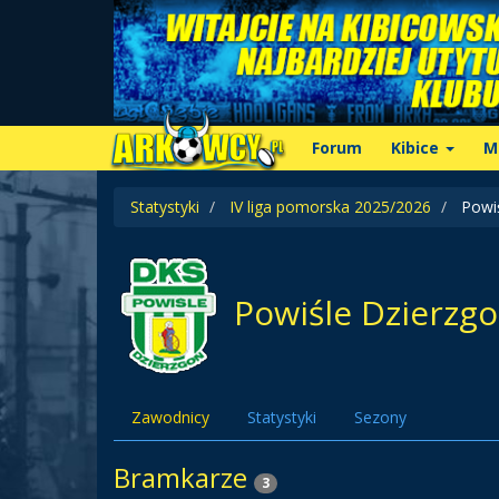
Forum
Kibice
M
Statystyki
IV liga pomorska 2025/2026
Powiś
Powiśle Dzierzg
Zawodnicy
Statystyki
Sezony
Bramkarze
3