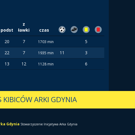
z
podst
ławki
czas
20
7
5
1703 min
22
7
11
3
1935 min
13
12
6
1128 min
 KIBICÓW ARKI GDYNIA
Arka Gdynia
Stowarzyszenie Inicjatywa Arka Gdynia