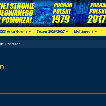
ZKS Arka Gdynia
Sezon 2026/2027
Multimedia
le Dzierzgoń
oń