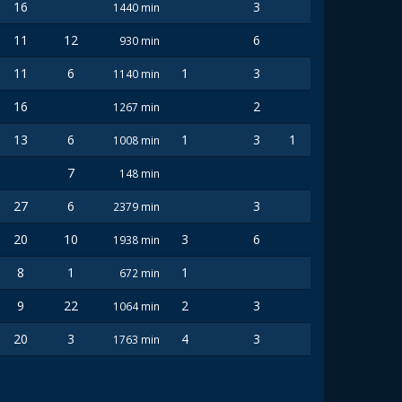
16
3
1440 min
11
12
6
930 min
11
6
1
3
1140 min
16
2
1267 min
13
6
1
3
1
1008 min
7
148 min
27
6
3
2379 min
20
10
3
6
1938 min
8
1
1
672 min
9
22
2
3
1064 min
20
3
4
3
1763 min