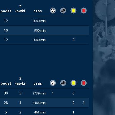
z
podst
ławki
czas
12
1080 min
10
900 min
12
2
1080 min
z
podst
ławki
czas
30
3
1
6
2739 min
28
1
9
1
2364 min
5
2
1
461 min