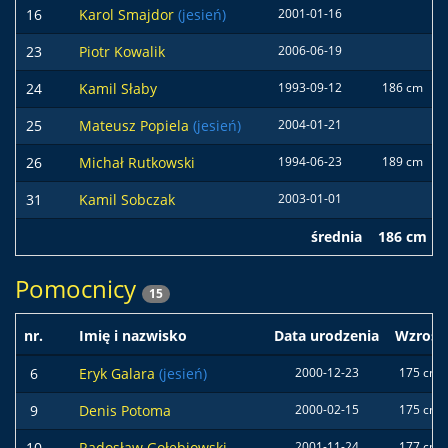
16
Karol Smajdor
(jesień)
2001-01-16
23
Piotr Kowalik
2006-06-19
24
Kamil Słaby
1993-09-12
186 cm
25
Mateusz Popiela
(jesień)
2004-01-21
26
Michał Rutkowski
1994-06-23
189 cm
31
Kamil Sobczak
2003-01-01
średnia
186 cm
Pomocnicy
15
nr.
Imię i nazwisko
Data urodzenia
Wzrost
6
Eryk Galara
(jesień)
2000-12-23
175 cm
9
Denis Potoma
2000-02-15
175 cm
10
Radosław Gołębiowski
2001-11-24
177 cm