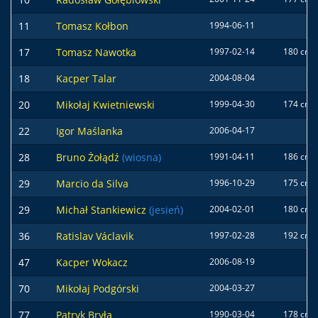
11
Tomasz Kołbon
1994-06-11
17
Tomasz Nawotka
1997-02-14
180 cm
18
Kacper Talar
2004-08-04
20
Mikołaj Kwietniewski
1999-04-30
174 cm
22
Igor Maślanka
2006-04-17
28
Bruno Żołądź
(wiosna)
1991-04-11
186 cm
29
Marcio da Silva
1996-10-29
175 cm
29
Michał Stankiewicz
(jesień)
2004-02-01
180 cm
36
Ratislav Václavik
1997-02-28
192 cm
47
Kacper Wokacz
2006-08-19
70
Mikołaj Podgórski
2004-03-27
77
Patryk Bryła
1990-03-04
178 cm