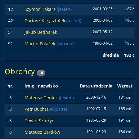
12
Szymon Tokarz
(jesień)
2001-03-25
187 cm
42
Dariusz Krzysztofek
(jesień)
2000-04-09
190 cm
51
Jakub Bednarek
2007-05-12
91
Martin Polaček
(wiosna)
1990-04-02
198 cm
średnia
192 cm
Obrońcy
10
nr.
Imię i nazwisko
Data urodzenia
Wzrost
3
Mateusz Geniec
(jesień)
2000-12-16
181 cm
3
Petr Buchta
(wiosna)
1992-07-15
185 cm
5
Dawid Szufryn
1986-05-29
191 cm
8
Mateusz Bartków
1991-05-23
184 cm