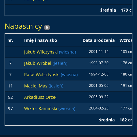
średnia
179 cm
Napastnicy
6
nr.
Imię i nazwisko
Data urodzenia
Wzrost
Jakub Wilczyński
(wiosna)
2001-11-14
185 cm
7
Jakub Wróbel
(jesień)
1993-07-30
178 cm
7
Rafał Wolsztyński
(wiosna)
1994-12-08
180 cm
11
Maciej Mas
(jesień)
2001-05-05
191 cm
92
Arkadiusz Orzeł
2005-09-22
97
Wiktor Kamiński
(wiosna)
2004-02-23
177 cm
średnia
182 cm