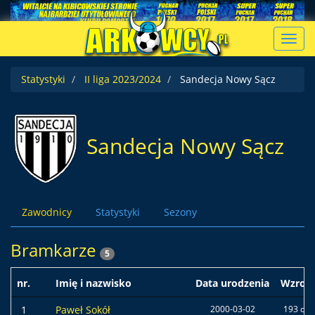
Toggl
navig
Statystyki
II liga 2023/2024
Sandecja Nowy Sącz
Sandecja Nowy Sącz
Zawodnicy
Statystyki
Sezony
Bramkarze
5
nr.
Imię i nazwisko
Data urodzenia
Wzrost
1
Paweł Sokół
2000-03-02
193 cm