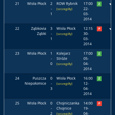
21
Wisła Płock
2
ROW Rybnik
17:00
Z
-
22-
(szczegóły)
1
03-
2014
22
Ząbkovia
3
Wisła Płock
12:15
P
Ząbki
-
30-
(szczegóły)
1
03-
2014
23
Wisła Płock
1
Kolejarz
17:00
Z
-
Stróże
05-
0
04-
(szczegóły)
2014
24
Puszcza
0
Wisła Płock
16:00
Z
Niepołomice
-
12-
(szczegóły)
3
04-
2014
25
Wisła Płock
0
Chojniczanka
14:00
P
-
Chojnice
19-
2
04-
(szczegóły)