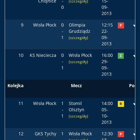
Chojnice
-
15-
(szczegóły)
0
09-
2013
9
Wisła Płock
0
Olimpia
12:15
P
-
Grudziądz
22-
1
09-
(szczegóły)
2013
10
KS Nieciecza
0
Wisła Płock
16:00
Z
-
29-
(szczegóły)
1
09-
2013
Kolejka
Mecz
Pods
11
Wisła Płock
1
Stomil
14:00
R
-
Olsztyn
05-
1
10-
(szczegóły)
2013
12
GKS Tychy
1
Wisła Płock
12:30
P
-
13-