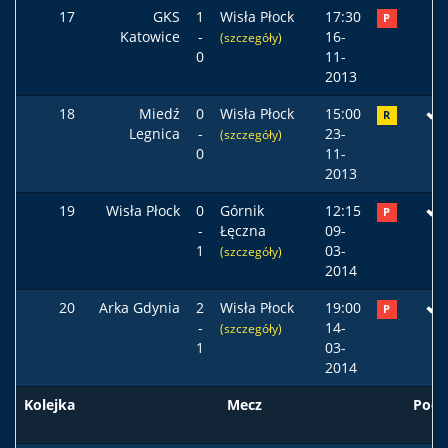
17
GKS
1
Wisła Płock
17:30
P
Katowice
-
16-
(szczegóły)
0
11-
2013
18
Miedź
0
Wisła Płock
15:00
R
Legnica
-
23-
(szczegóły)
0
11-
2013
19
Wisła Płock
0
Górnik
12:15
P
-
Łęczna
09-
1
03-
(szczegóły)
2014
20
Arka Gdynia
2
Wisła Płock
19:00
P
-
14-
(szczegóły)
1
03-
2014
Kolejka
Mecz
Pods