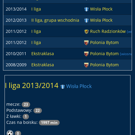
2013/2014
I liga
Wisła Płock
2012/2013
II liga, grupa wschodnia
Wisła Płock
2011/2012
I liga
Ruch Radzionków
(wio
2011/2012
I liga
Polonia Bytom
2010/2011
Ekstraklasa
Polonia Bytom
(wiosna)
2008/2009
Ekstraklasa
Polonia Bytom
I liga 2013/2014
Wisła Płock
mecze:
23
Podstawowy:
22
Z ławki:
1
Czas na boisku:
1997 min
0