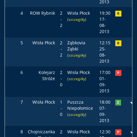
2013
4
ROW Rybnik
2
Wisła Płock
19:30
R
-
17-
(szczegóły)
2
08-
2013
5
Wisła Płock
2
Ząbkovia
12:15
R
-
Ząbki
25-
2
08-
(szczegóły)
2013
6
Kolejarz
2
Wisła Płock
17:00
P
Stróże
-
01-
(szczegóły)
0
09-
2013
7
Wisła Płock
1
Puszcza
18:00
Z
-
Niepołomice
07-
0
09-
(szczegóły)
2013
8
Chojniczanka
2
Wisła Płock
12:30
P