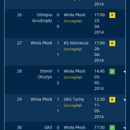
2014
26
Olimpia
0
Wisła Płock
17:00
R
Grudziądz
-
23-
(szczegóły)
0
04-
2014
27
Wisła Płock
1
KS Nieciecza
17:00
R
-
26-
(szczegóły)
1
04-
2014
28
Stomil
1
Wisła Płock
14:45
Z
Olsztyn
-
03-
(szczegóły)
2
05-
2014
29
Wisła Płock
1
GKS Tychy
12:30
R
-
11-
(szczegóły)
1
05-
2014
30
GKS
0
Wisła Płock
17:00
Z