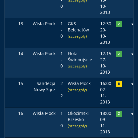
(szczegóły)
0
10-
2013
13
Wisła Płock
1
GKS
12:30
Z
-
Bełchatów
20-
0
10-
(szczegóły)
2013
14
Wisła Płock
1
Flota
12:15
Z
-
Świnoujście
27-
0
10-
(szczegóły)
2013
15
Sandecja
2
Wisła Płock
16:00
R
Nowy Sącz
-
02-
(szczegóły)
2
11-
2013
16
Wisła Płock
1
Okocimski
18:00
Z
-
Brzesko
09-
0
11-
(szczegóły)
2013