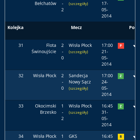
Bełchatów
-
17-
(szczegóły)
2
05-
2014
Kolejka
Mecz
Pods
31
Flota
2
Wisła Płock
17:00
P
Świnoujście
-
21-
(szczegóły)
0
05-
2014
32
Wisła Płock
2
Sandecja
17:00
Z
-
Nowy Sącz
24-
0
05-
(szczegóły)
2014
33
Okocimski
1
Wisła Płock
16:45
Z
Brzesko
-
31-
(szczegóły)
2
05-
2014
34
Wisła Płock
1
GKS
16:45
R