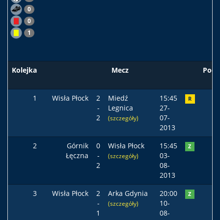
0
0
1
Kolejka
Mecz
Pods
1
Wisła Płock
2
Miedź
15:45
R
-
Legnica
27-
2
07-
(szczegóły)
2013
2
Górnik
0
Wisła Płock
15:45
Z
Łęczna
-
03-
(szczegóły)
2
08-
2013
3
Wisła Płock
2
Arka Gdynia
20:00
Z
-
10-
(szczegóły)
1
08-