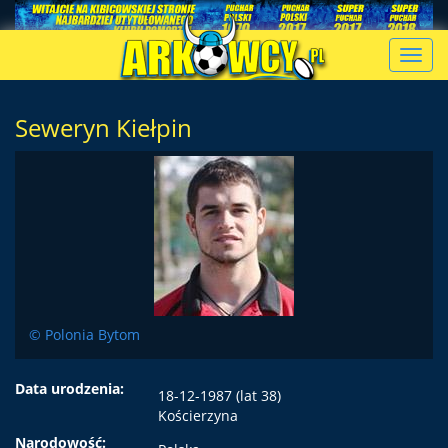
Toggl
navig
Seweryn Kiełpin
© Polonia Bytom
Data urodzenia:
18-12-1987 (lat 38)
Kościerzyna
Narodowość: